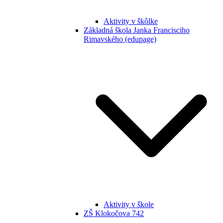
Aktivity v škôlke
Základná škola Janka Francisciho
Rimavského (edupage)
Aktivity v škole
ZŠ Klokočova 742