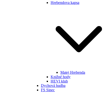
Hrebendova kapsa
Matej Hrebenda
Knižné hody
HEVI klub
Dychová hudba
FS Sinec