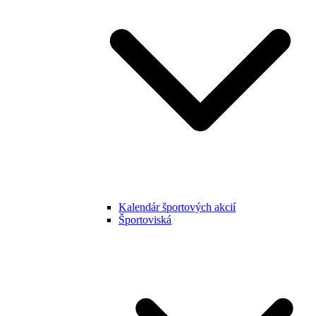
Kalendár športových akcií
Športoviská