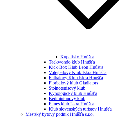
Kúpalisko Hnúšťa
Taekwondo klub Hnúšťa
Kick-Box Klub Leon Hnúšťa
Volejbalový Klub Iskra Hnúšťa
Futbalový Klub Iskra Hnúšťa
Florbalový klub Gladiators
Stolnotenisový klub
Kynologický klub Hnúšťa
Bedmintonový klub
Fitnes klub Iskra Hnúšťa
Klub slovenských turistov Hnúšťa
Mestský bytový podnik Hnúšťa s.r.o.