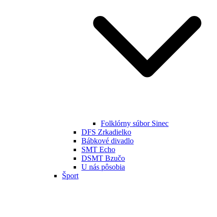
Folklórny súbor Sinec
DFS Zrkadielko
Bábkové divadlo
SMT Echo
DSMT Bzučo
U nás pôsobia
Šport