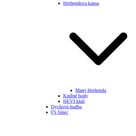
Hrebendova kapsa
Matej Hrebenda
Knižné hody
HEVI klub
Dychová hudba
FS Sinec