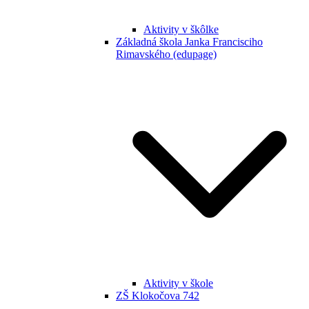
Aktivity v škôlke
Základná škola Janka Francisciho
Rimavského (edupage)
Aktivity v škole
ZŠ Klokočova 742