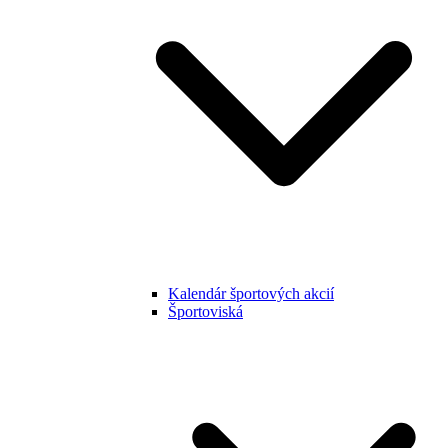
Kalendár športových akcií
Športoviská