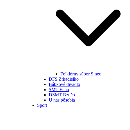
Folklórny súbor Sinec
DFS Zrkadielko
Bábkové divadlo
SMT Echo
DSMT Bzučo
U nás pôsobia
Šport