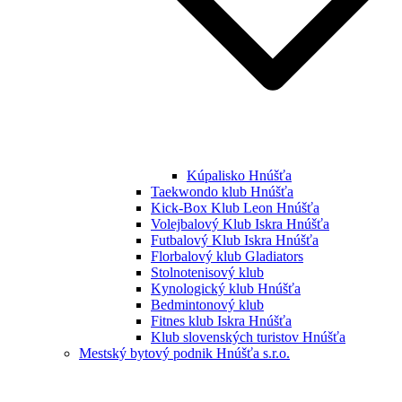
Kúpalisko Hnúšťa
Taekwondo klub Hnúšťa
Kick-Box Klub Leon Hnúšťa
Volejbalový Klub Iskra Hnúšťa
Futbalový Klub Iskra Hnúšťa
Florbalový klub Gladiators
Stolnotenisový klub
Kynologický klub Hnúšťa
Bedmintonový klub
Fitnes klub Iskra Hnúšťa
Klub slovenských turistov Hnúšťa
Mestský bytový podnik Hnúšťa s.r.o.