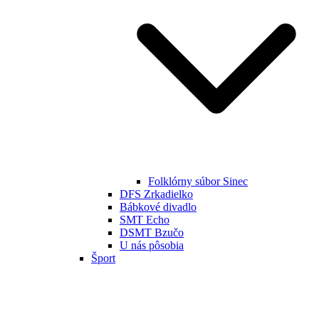
Folklórny súbor Sinec
DFS Zrkadielko
Bábkové divadlo
SMT Echo
DSMT Bzučo
U nás pôsobia
Šport