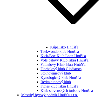
Kúpalisko Hnúšťa
Taekwondo klub Hnúšťa
Kick-Box Klub Leon Hnúšťa
Volejbalový Klub Iskra Hnúšťa
Futbalový Klub Iskra Hnúšťa
Florbalový klub Gladiators
Stolnotenisový klub
Kynologický klub Hnúšťa
Bedmintonový klub
Fitnes klub Iskra Hnúšťa
Klub slovenských turistov Hnúšťa
Mestský bytový podnik Hnúšťa s.r.o.