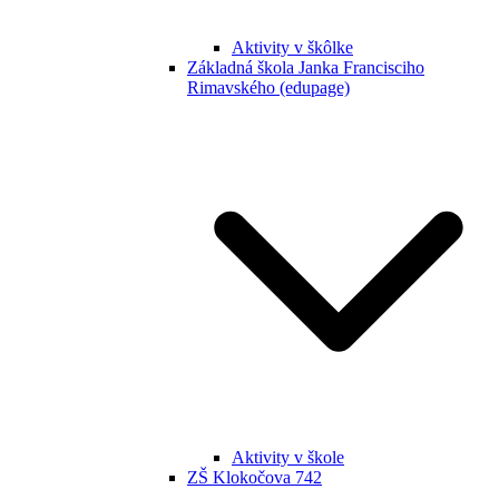
Aktivity v škôlke
Základná škola Janka Francisciho
Rimavského (edupage)
Aktivity v škole
ZŠ Klokočova 742