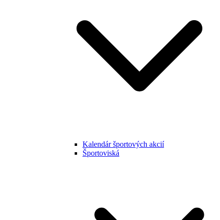
Kalendár športových akcií
Športoviská