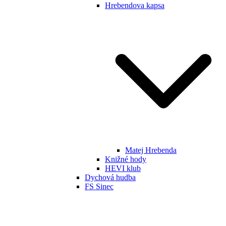
Hrebendova kapsa
Matej Hrebenda
Knižné hody
HEVI klub
Dychová hudba
FS Sinec