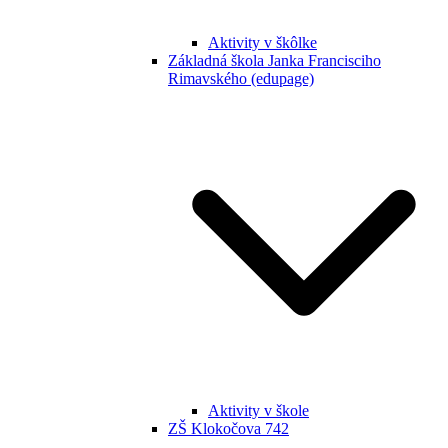
Aktivity v škôlke
Základná škola Janka Francisciho
Rimavského (edupage)
Aktivity v škole
ZŠ Klokočova 742