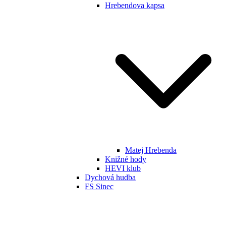
Hrebendova kapsa
Matej Hrebenda
Knižné hody
HEVI klub
Dychová hudba
FS Sinec