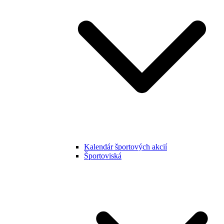
Kalendár športových akcií
Športoviská