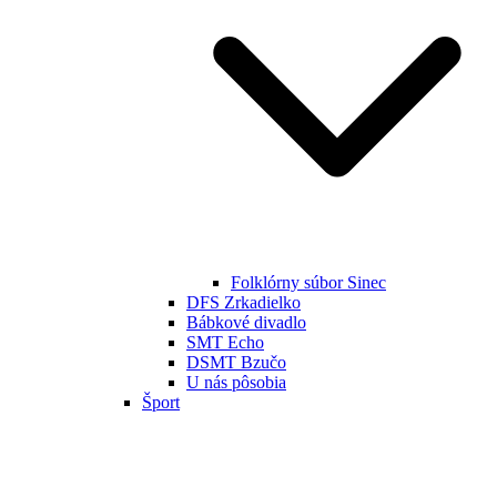
Folklórny súbor Sinec
DFS Zrkadielko
Bábkové divadlo
SMT Echo
DSMT Bzučo
U nás pôsobia
Šport