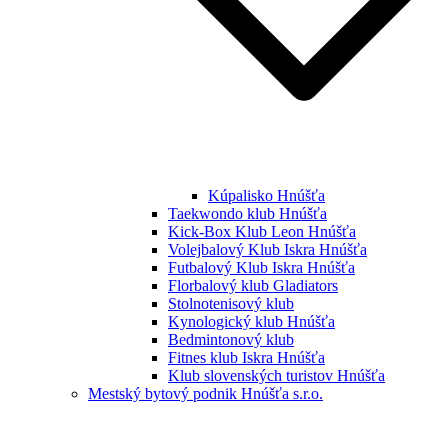
Kúpalisko Hnúšťa
Taekwondo klub Hnúšťa
Kick-Box Klub Leon Hnúšťa
Volejbalový Klub Iskra Hnúšťa
Futbalový Klub Iskra Hnúšťa
Florbalový klub Gladiators
Stolnotenisový klub
Kynologický klub Hnúšťa
Bedmintonový klub
Fitnes klub Iskra Hnúšťa
Klub slovenských turistov Hnúšťa
Mestský bytový podnik Hnúšťa s.r.o.