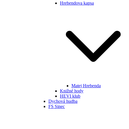
Hrebendova kapsa
Matej Hrebenda
Knižné hody
HEVI klub
Dychová hudba
FS Sinec