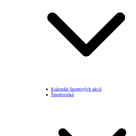
Kalendár športových akcií
Športoviská