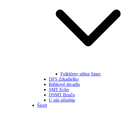
Folklórny súbor Sinec
DFS Zrkadielko
Bábkové divadlo
SMT Echo
DSMT Bzučo
U nás pôsobia
Šport