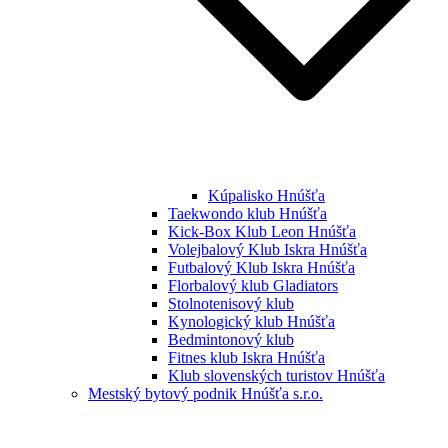
Kúpalisko Hnúšťa
Taekwondo klub Hnúšťa
Kick-Box Klub Leon Hnúšťa
Volejbalový Klub Iskra Hnúšťa
Futbalový Klub Iskra Hnúšťa
Florbalový klub Gladiators
Stolnotenisový klub
Kynologický klub Hnúšťa
Bedmintonový klub
Fitnes klub Iskra Hnúšťa
Klub slovenských turistov Hnúšťa
Mestský bytový podnik Hnúšťa s.r.o.