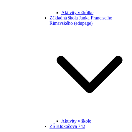
Aktivity v škôlke
Základná škola Janka Francisciho
Rimavského (edupage)
Aktivity v škole
ZŠ Klokočova 742