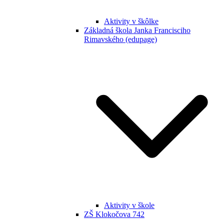
Aktivity v škôlke
Základná škola Janka Francisciho
Rimavského (edupage)
Aktivity v škole
ZŠ Klokočova 742