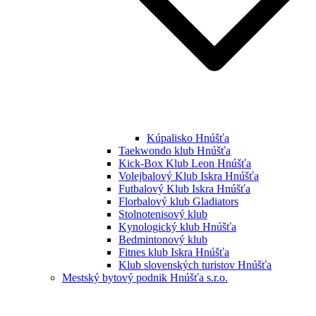
Kúpalisko Hnúšťa
Taekwondo klub Hnúšťa
Kick-Box Klub Leon Hnúšťa
Volejbalový Klub Iskra Hnúšťa
Futbalový Klub Iskra Hnúšťa
Florbalový klub Gladiators
Stolnotenisový klub
Kynologický klub Hnúšťa
Bedmintonový klub
Fitnes klub Iskra Hnúšťa
Klub slovenských turistov Hnúšťa
Mestský bytový podnik Hnúšťa s.r.o.