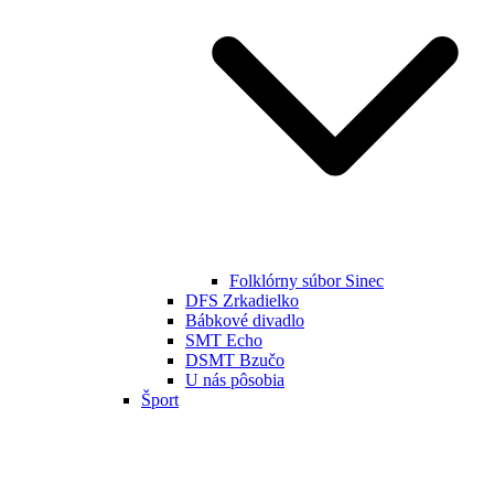
Folklórny súbor Sinec
DFS Zrkadielko
Bábkové divadlo
SMT Echo
DSMT Bzučo
U nás pôsobia
Šport