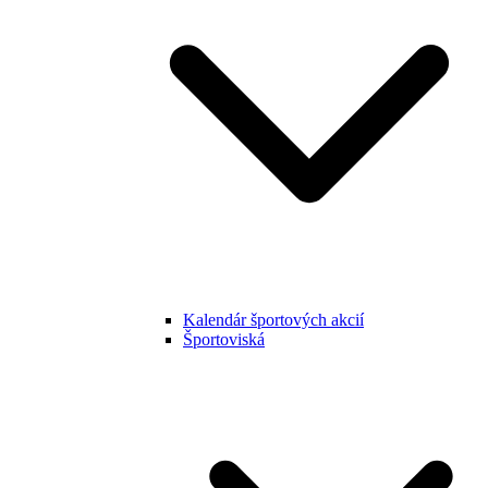
Kalendár športových akcií
Športoviská