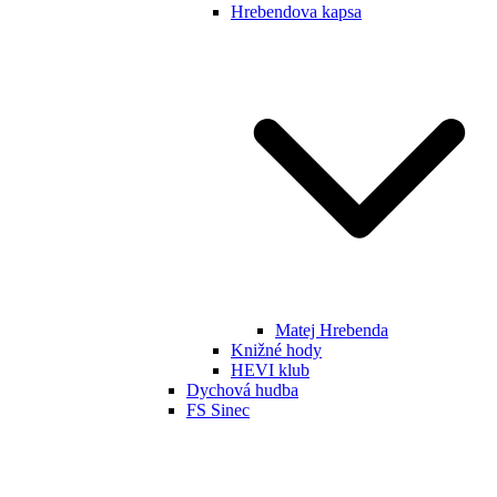
Hrebendova kapsa
Matej Hrebenda
Knižné hody
HEVI klub
Dychová hudba
FS Sinec