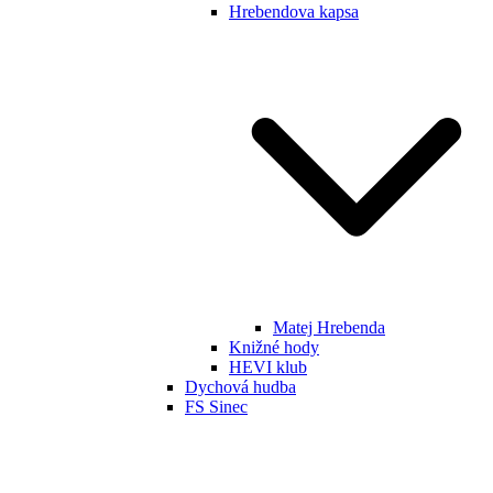
Hrebendova kapsa
Matej Hrebenda
Knižné hody
HEVI klub
Dychová hudba
FS Sinec