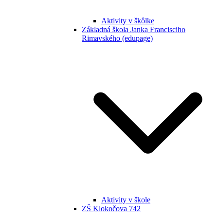
Aktivity v škôlke
Základná škola Janka Francisciho
Rimavského (edupage)
Aktivity v škole
ZŠ Klokočova 742