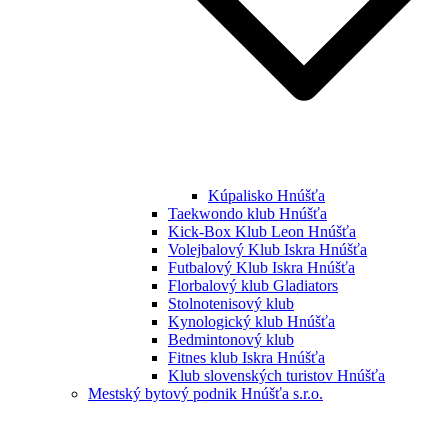
Kúpalisko Hnúšťa
Taekwondo klub Hnúšťa
Kick-Box Klub Leon Hnúšťa
Volejbalový Klub Iskra Hnúšťa
Futbalový Klub Iskra Hnúšťa
Florbalový klub Gladiators
Stolnotenisový klub
Kynologický klub Hnúšťa
Bedmintonový klub
Fitnes klub Iskra Hnúšťa
Klub slovenských turistov Hnúšťa
Mestský bytový podnik Hnúšťa s.r.o.