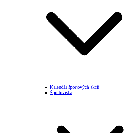
Kalendár športových akcií
Športoviská