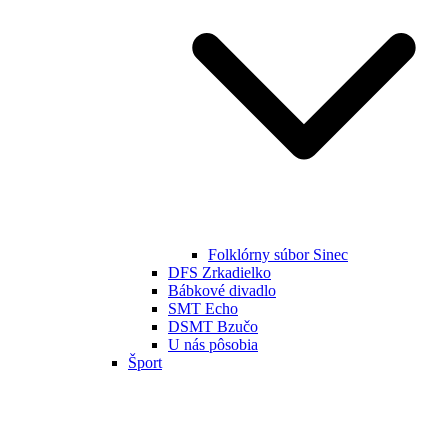
Folklórny súbor Sinec
DFS Zrkadielko
Bábkové divadlo
SMT Echo
DSMT Bzučo
U nás pôsobia
Šport