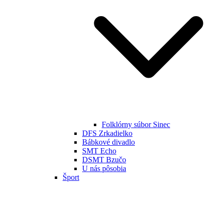
Folklórny súbor Sinec
DFS Zrkadielko
Bábkové divadlo
SMT Echo
DSMT Bzučo
U nás pôsobia
Šport