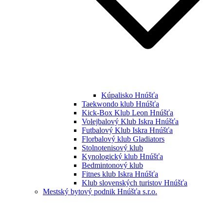
Kúpalisko Hnúšťa
Taekwondo klub Hnúšťa
Kick-Box Klub Leon Hnúšťa
Volejbalový Klub Iskra Hnúšťa
Futbalový Klub Iskra Hnúšťa
Florbalový klub Gladiators
Stolnotenisový klub
Kynologický klub Hnúšťa
Bedmintonový klub
Fitnes klub Iskra Hnúšťa
Klub slovenských turistov Hnúšťa
Mestský bytový podnik Hnúšťa s.r.o.