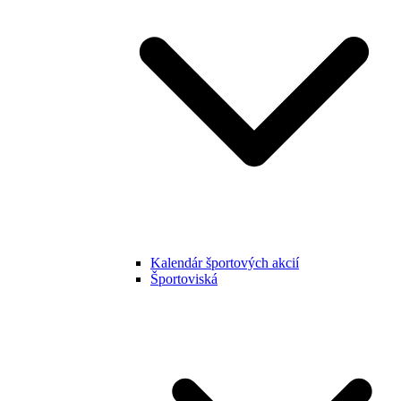
Kalendár športových akcií
Športoviská