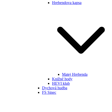
Hrebendova kapsa
Matej Hrebenda
Knižné hody
HEVI klub
Dychová hudba
FS Sinec