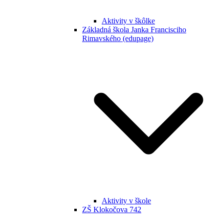
Aktivity v škôlke
Základná škola Janka Francisciho
Rimavského (edupage)
Aktivity v škole
ZŠ Klokočova 742