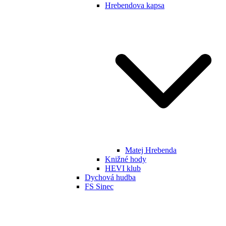
Hrebendova kapsa
Matej Hrebenda
Knižné hody
HEVI klub
Dychová hudba
FS Sinec