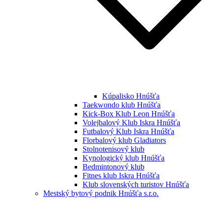
Kúpalisko Hnúšťa
Taekwondo klub Hnúšťa
Kick-Box Klub Leon Hnúšťa
Volejbalový Klub Iskra Hnúšťa
Futbalový Klub Iskra Hnúšťa
Florbalový klub Gladiators
Stolnotenisový klub
Kynologický klub Hnúšťa
Bedmintonový klub
Fitnes klub Iskra Hnúšťa
Klub slovenských turistov Hnúšťa
Mestský bytový podnik Hnúšťa s.r.o.