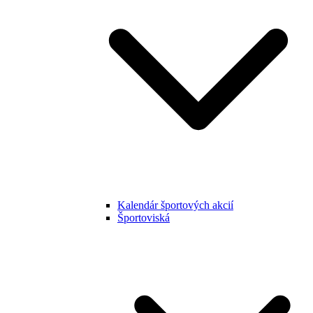
Kalendár športových akcií
Športoviská