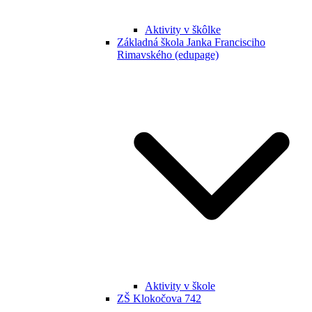
Aktivity v škôlke
Základná škola Janka Francisciho
Rimavského (edupage)
Aktivity v škole
ZŠ Klokočova 742