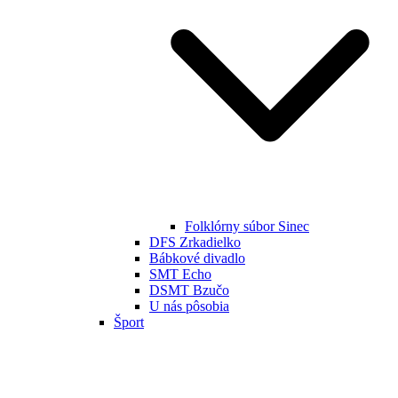
Folklórny súbor Sinec
DFS Zrkadielko
Bábkové divadlo
SMT Echo
DSMT Bzučo
U nás pôsobia
Šport