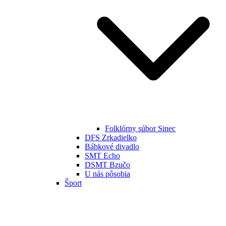
Folklórny súbor Sinec
DFS Zrkadielko
Bábkové divadlo
SMT Echo
DSMT Bzučo
U nás pôsobia
Šport