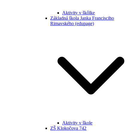
Aktivity v škôlke
Základná škola Janka Francisciho
Rimavského (edupage)
Aktivity v škole
ZŠ Klokočova 742