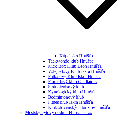
Kúpalisko Hnúšťa
Taekwondo klub Hnúšťa
Kick-Box Klub Leon Hnúšťa
Volejbalový Klub Iskra Hnúšťa
Futbalový Klub Iskra Hnúšťa
Florbalový klub Gladiators
Stolnotenisový klub
Kynologický klub Hnúšťa
Bedmintonový klub
Fitnes klub Iskra Hnúšťa
Klub slovenských turistov Hnúšťa
Mestský bytový podnik Hnúšťa s.r.o.