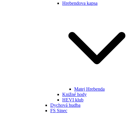
Hrebendova kapsa
Matej Hrebenda
Knižné hody
HEVI klub
Dychová hudba
FS Sinec