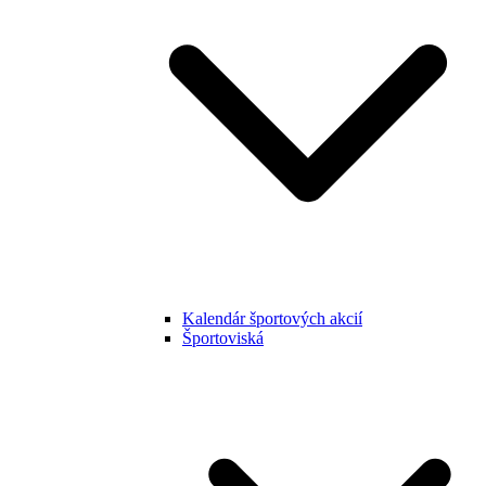
Kalendár športových akcií
Športoviská