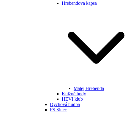
Hrebendova kapsa
Matej Hrebenda
Knižné hody
HEVI klub
Dychová hudba
FS Sinec