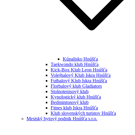
Kúpalisko Hnúšťa
Taekwondo klub Hnúšťa
Kick-Box Klub Leon Hnúšťa
Volejbalový Klub Iskra Hnúšťa
Futbalový Klub Iskra Hnúšťa
Florbalový klub Gladiators
Stolnotenisový klub
Kynologický klub Hnúšťa
Bedmintonový klub
Fitnes klub Iskra Hnúšťa
Klub slovenských turistov Hnúšťa
Mestský bytový podnik Hnúšťa s.r.o.