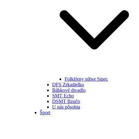
Folklórny súbor Sinec
DFS Zrkadielko
Bábkové divadlo
SMT Echo
DSMT Bzučo
U nás pôsobia
Šport