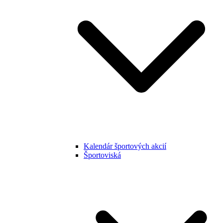
Kalendár športových akcií
Športoviská