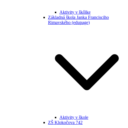
Aktivity v škôlke
Základná škola Janka Francisciho
Rimavského (edupage)
Aktivity v škole
ZŠ Klokočova 742