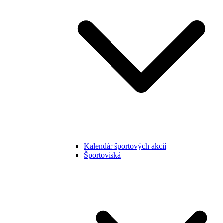
Kalendár športových akcií
Športoviská