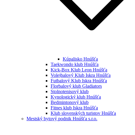
Kúpalisko Hnúšťa
Taekwondo klub Hnúšťa
Kick-Box Klub Leon Hnúšťa
Volejbalový Klub Iskra Hnúšťa
Futbalový Klub Iskra Hnúšťa
Florbalový klub Gladiators
Stolnotenisový klub
Kynologický klub Hnúšťa
Bedmintonový klub
Fitnes klub Iskra Hnúšťa
Klub slovenských turistov Hnúšťa
Mestský bytový podnik Hnúšťa s.r.o.