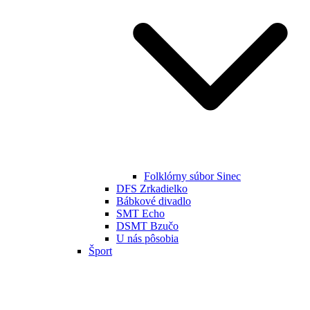
Folklórny súbor Sinec
DFS Zrkadielko
Bábkové divadlo
SMT Echo
DSMT Bzučo
U nás pôsobia
Šport