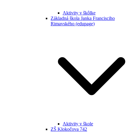
Aktivity v škôlke
Základná škola Janka Francisciho
Rimavského (edupage)
Aktivity v škole
ZŠ Klokočova 742