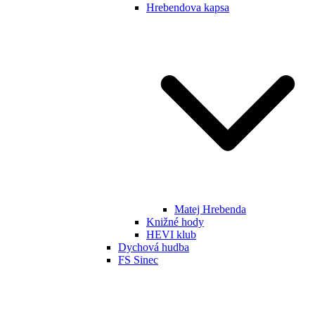
Hrebendova kapsa
Matej Hrebenda
Knižné hody
HEVI klub
Dychová hudba
FS Sinec