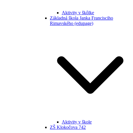
Aktivity v škôlke
Základná škola Janka Francisciho
Rimavského (edupage)
Aktivity v škole
ZŠ Klokočova 742