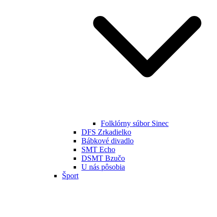
Folklórny súbor Sinec
DFS Zrkadielko
Bábkové divadlo
SMT Echo
DSMT Bzučo
U nás pôsobia
Šport