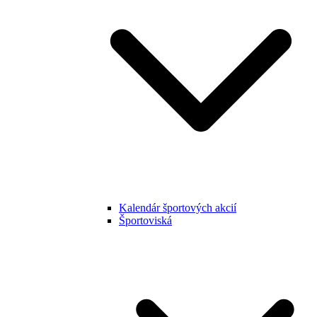
Kalendár športových akcií
Športoviská