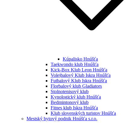
Kúpalisko Hnúšťa
Taekwondo klub Hnúšťa
Kick-Box Klub Leon Hnúšťa
Volejbalový Klub Iskra Hnúšťa
Futbalový Klub Iskra Hnúšťa
Florbalový klub Gladiators
Stolnotenisový klub
Kynologický klub Hnúšťa
Bedmintonový klub
Fitnes klub Iskra Hnúšťa
Klub slovenských turistov Hnúšťa
Mestský bytový podnik Hnúšťa s.r.o.