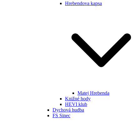
Hrebendova kapsa
Matej Hrebenda
Knižné hody
HEVI klub
Dychová hudba
FS Sinec