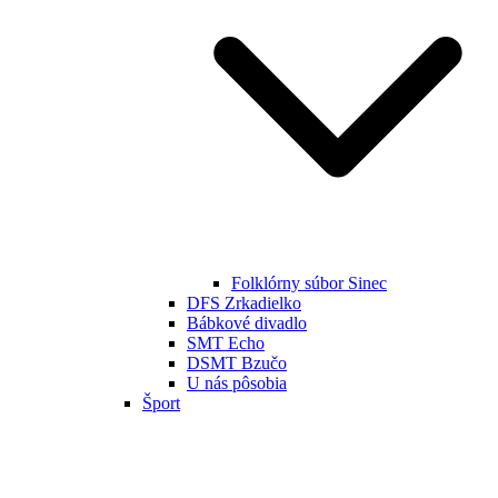
Folklórny súbor Sinec
DFS Zrkadielko
Bábkové divadlo
SMT Echo
DSMT Bzučo
U nás pôsobia
Šport