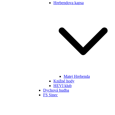
Hrebendova kapsa
Matej Hrebenda
Knižné hody
HEVI klub
Dychová hudba
FS Sinec