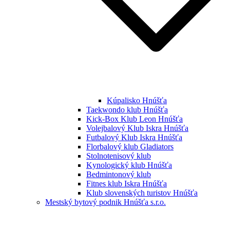
Kúpalisko Hnúšťa
Taekwondo klub Hnúšťa
Kick-Box Klub Leon Hnúšťa
Volejbalový Klub Iskra Hnúšťa
Futbalový Klub Iskra Hnúšťa
Florbalový klub Gladiators
Stolnotenisový klub
Kynologický klub Hnúšťa
Bedmintonový klub
Fitnes klub Iskra Hnúšťa
Klub slovenských turistov Hnúšťa
Mestský bytový podnik Hnúšťa s.r.o.