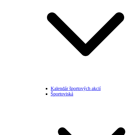
Kalendár športových akcií
Športoviská