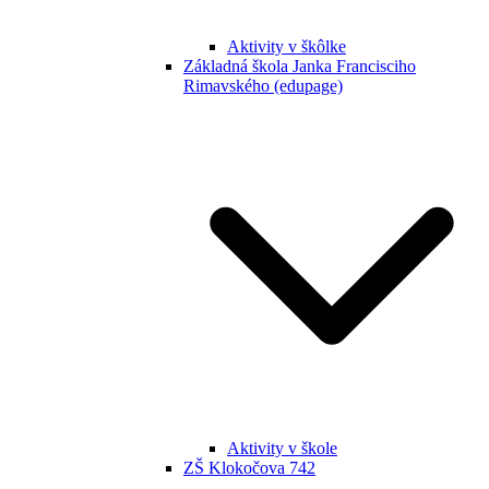
Aktivity v škôlke
Základná škola Janka Francisciho
Rimavského (edupage)
Aktivity v škole
ZŠ Klokočova 742