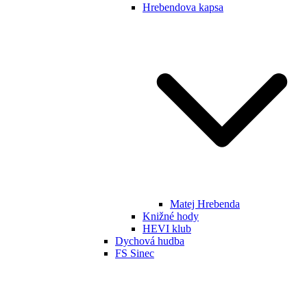
Hrebendova kapsa
Matej Hrebenda
Knižné hody
HEVI klub
Dychová hudba
FS Sinec