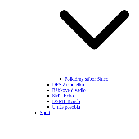
Folklórny súbor Sinec
DFS Zrkadielko
Bábkové divadlo
SMT Echo
DSMT Bzučo
U nás pôsobia
Šport