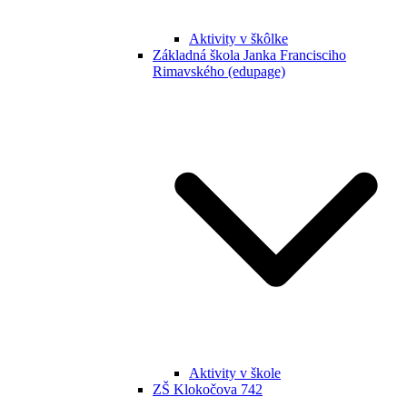
Aktivity v škôlke
Základná škola Janka Francisciho
Rimavského (edupage)
Aktivity v škole
ZŠ Klokočova 742