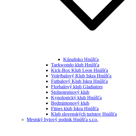
Kúpalisko Hnúšťa
Taekwondo klub Hnúšťa
Kick-Box Klub Leon Hnúšťa
Volejbalový Klub Iskra Hnúšťa
Futbalový Klub Iskra Hnúšťa
Florbalový klub Gladiators
Stolnotenisový klub
Kynologický klub Hnúšťa
Bedmintonový klub
Fitnes klub Iskra Hnúšťa
Klub slovenských turistov Hnúšťa
Mestský bytový podnik Hnúšťa s.r.o.