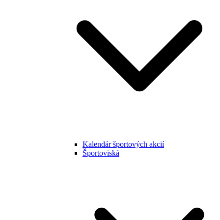
Kalendár športových akcií
Športoviská