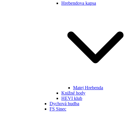
Hrebendova kapsa
Matej Hrebenda
Knižné hody
HEVI klub
Dychová hudba
FS Sinec