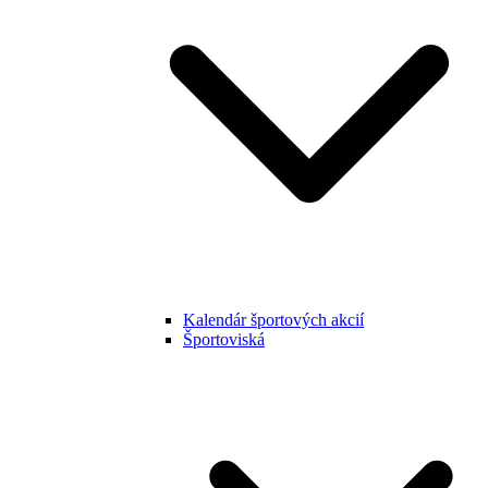
Kalendár športových akcií
Športoviská