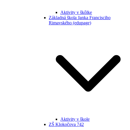
Aktivity v škôlke
Základná škola Janka Francisciho
Rimavského (edupage)
Aktivity v škole
ZŠ Klokočova 742