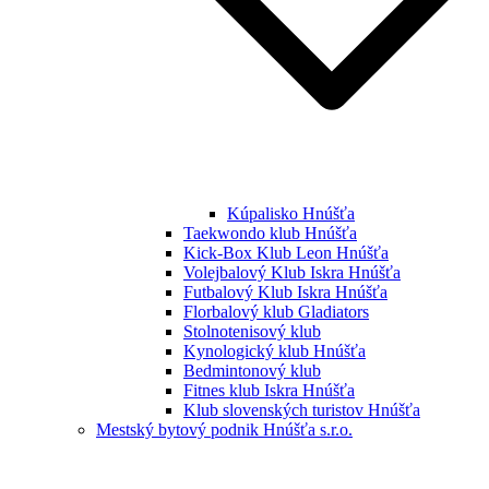
Kúpalisko Hnúšťa
Taekwondo klub Hnúšťa
Kick-Box Klub Leon Hnúšťa
Volejbalový Klub Iskra Hnúšťa
Futbalový Klub Iskra Hnúšťa
Florbalový klub Gladiators
Stolnotenisový klub
Kynologický klub Hnúšťa
Bedmintonový klub
Fitnes klub Iskra Hnúšťa
Klub slovenských turistov Hnúšťa
Mestský bytový podnik Hnúšťa s.r.o.