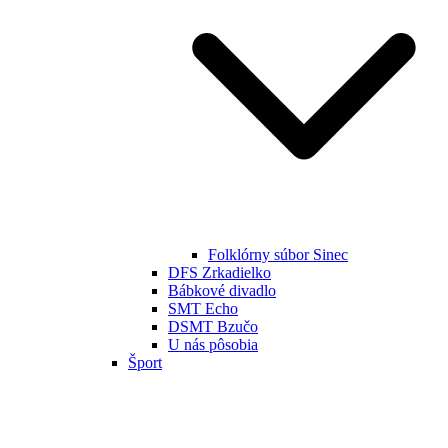
Folklórny súbor Sinec
DFS Zrkadielko
Bábkové divadlo
SMT Echo
DSMT Bzučo
U nás pôsobia
Šport