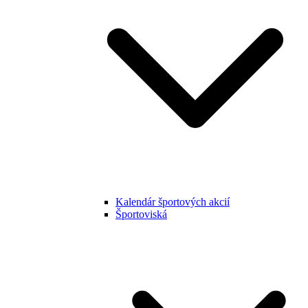
Kalendár športových akcií
Športoviská