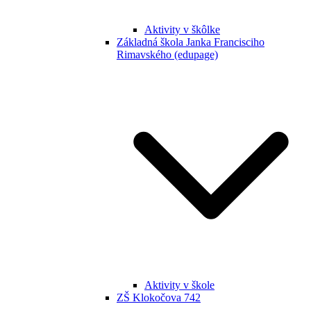
Aktivity v škôlke
Základná škola Janka Francisciho
Rimavského (edupage)
Aktivity v škole
ZŠ Klokočova 742