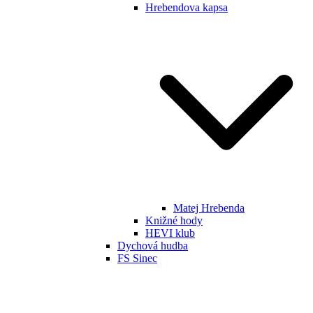
Hrebendova kapsa
Matej Hrebenda
Knižné hody
HEVI klub
Dychová hudba
FS Sinec