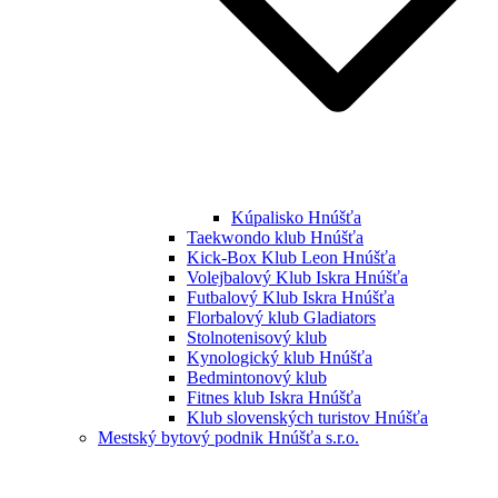
Kúpalisko Hnúšťa
Taekwondo klub Hnúšťa
Kick-Box Klub Leon Hnúšťa
Volejbalový Klub Iskra Hnúšťa
Futbalový Klub Iskra Hnúšťa
Florbalový klub Gladiators
Stolnotenisový klub
Kynologický klub Hnúšťa
Bedmintonový klub
Fitnes klub Iskra Hnúšťa
Klub slovenských turistov Hnúšťa
Mestský bytový podnik Hnúšťa s.r.o.