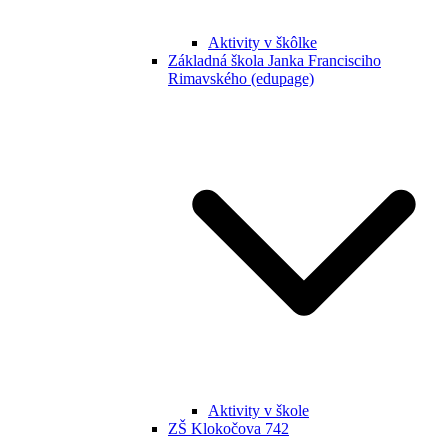
Aktivity v škôlke
Základná škola Janka Francisciho
Rimavského (edupage)
Aktivity v škole
ZŠ Klokočova 742