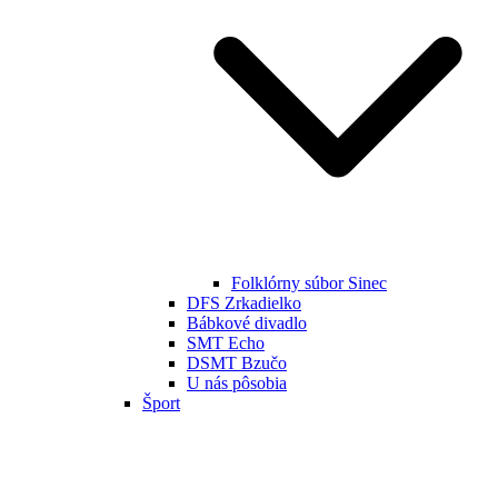
Folklórny súbor Sinec
DFS Zrkadielko
Bábkové divadlo
SMT Echo
DSMT Bzučo
U nás pôsobia
Šport