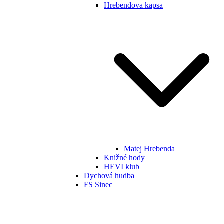
Hrebendova kapsa
Matej Hrebenda
Knižné hody
HEVI klub
Dychová hudba
FS Sinec