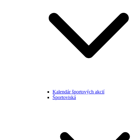
Kalendár športových akcií
Športoviská