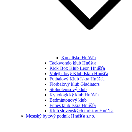
Kúpalisko Hnúšťa
Taekwondo klub Hnúšťa
Kick-Box Klub Leon Hnúšťa
Volejbalový Klub Iskra Hnúšťa
Futbalový Klub Iskra Hnúšťa
Florbalový klub Gladiators
Stolnotenisový klub
Kynologický klub Hnúšťa
Bedmintonový klub
Fitnes klub Iskra Hnúšťa
Klub slovenských turistov Hnúšťa
Mestský bytový podnik Hnúšťa s.r.o.