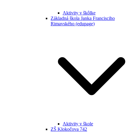
Aktivity v škôlke
Základná škola Janka Francisciho
Rimavského (edupage)
Aktivity v škole
ZŠ Klokočova 742