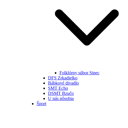
Folklórny súbor Sinec
DFS Zrkadielko
Bábkové divadlo
SMT Echo
DSMT Bzučo
U nás pôsobia
Šport