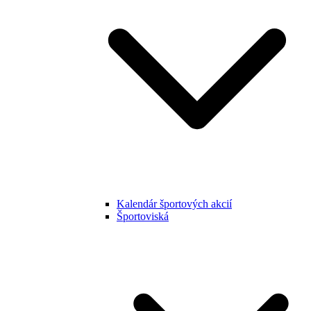
Kalendár športových akcií
Športoviská