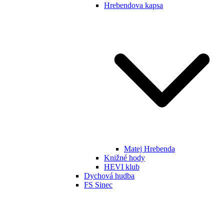
Hrebendova kapsa
Matej Hrebenda
Knižné hody
HEVI klub
Dychová hudba
FS Sinec