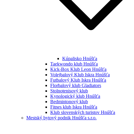
Kúpalisko Hnúšťa
Taekwondo klub Hnúšťa
Kick-Box Klub Leon Hnúšťa
Volejbalový Klub Iskra Hnúšťa
Futbalový Klub Iskra Hnúšťa
Florbalový klub Gladiators
Stolnotenisový klub
Kynologický klub Hnúšťa
Bedmintonový klub
Fitnes klub Iskra Hnúšťa
Klub slovenských turistov Hnúšťa
Mestský bytový podnik Hnúšťa s.r.o.