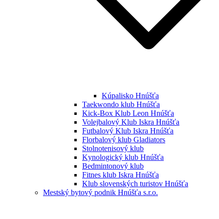
Kúpalisko Hnúšťa
Taekwondo klub Hnúšťa
Kick-Box Klub Leon Hnúšťa
Volejbalový Klub Iskra Hnúšťa
Futbalový Klub Iskra Hnúšťa
Florbalový klub Gladiators
Stolnotenisový klub
Kynologický klub Hnúšťa
Bedmintonový klub
Fitnes klub Iskra Hnúšťa
Klub slovenských turistov Hnúšťa
Mestský bytový podnik Hnúšťa s.r.o.