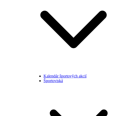
Kalendár športových akcií
Športoviská