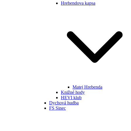
Hrebendova kapsa
Matej Hrebenda
Knižné hody
HEVI klub
Dychová hudba
FS Sinec