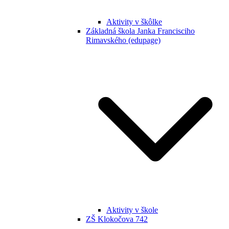
Aktivity v škôlke
Základná škola Janka Francisciho
Rimavského (edupage)
Aktivity v škole
ZŠ Klokočova 742