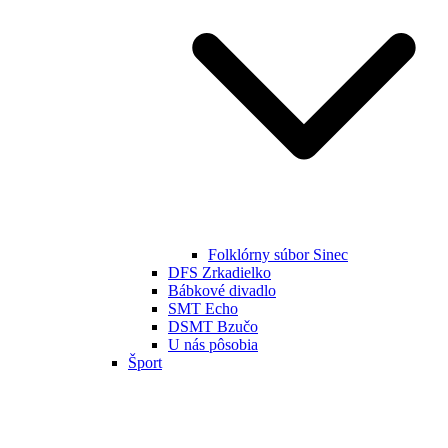
Folklórny súbor Sinec
DFS Zrkadielko
Bábkové divadlo
SMT Echo
DSMT Bzučo
U nás pôsobia
Šport