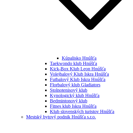
Kúpalisko Hnúšťa
Taekwondo klub Hnúšťa
Kick-Box Klub Leon Hnúšťa
Volejbalový Klub Iskra Hnúšťa
Futbalový Klub Iskra Hnúšťa
Florbalový klub Gladiators
Stolnotenisový klub
Kynologický klub Hnúšťa
Bedmintonový klub
Fitnes klub Iskra Hnúšťa
Klub slovenských turistov Hnúšťa
Mestský bytový podnik Hnúšťa s.r.o.