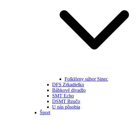
Folklórny súbor Sinec
DFS Zrkadielko
Bábkové divadlo
SMT Echo
DSMT Bzučo
U nás pôsobia
Šport