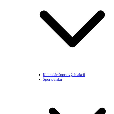
Kalendár športových akcií
Športoviská