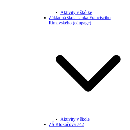
Aktivity v škôlke
Základná škola Janka Francisciho
Rimavského (edupage)
Aktivity v škole
ZŠ Klokočova 742