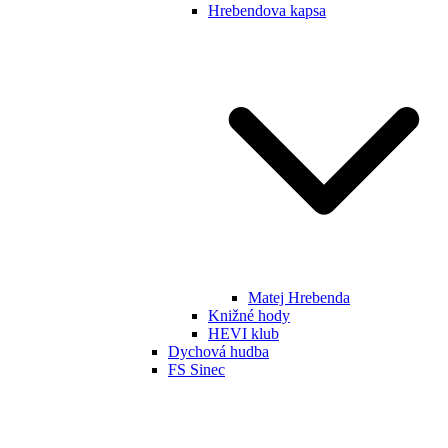
Hrebendova kapsa
Matej Hrebenda
Knižné hody
HEVI klub
Dychová hudba
FS Sinec