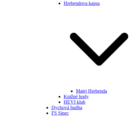
Hrebendova kapsa
Matej Hrebenda
Knižné hody
HEVI klub
Dychová hudba
FS Sinec