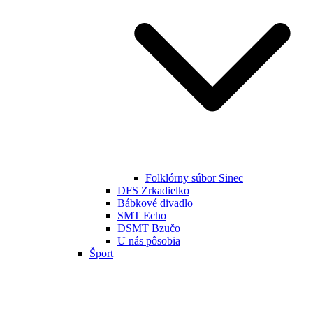
Folklórny súbor Sinec
DFS Zrkadielko
Bábkové divadlo
SMT Echo
DSMT Bzučo
U nás pôsobia
Šport