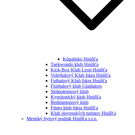
Kúpalisko Hnúšťa
Taekwondo klub Hnúšťa
Kick-Box Klub Leon Hnúšťa
Volejbalový Klub Iskra Hnúšťa
Futbalový Klub Iskra Hnúšťa
Florbalový klub Gladiators
Stolnotenisový klub
Kynologický klub Hnúšťa
Bedmintonový klub
Fitnes klub Iskra Hnúšťa
Klub slovenských turistov Hnúšťa
Mestský bytový podnik Hnúšťa s.r.o.