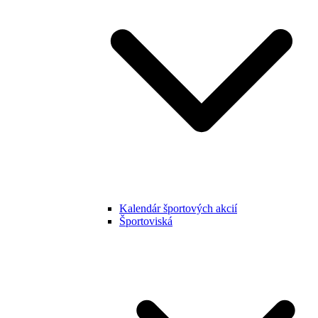
Kalendár športových akcií
Športoviská