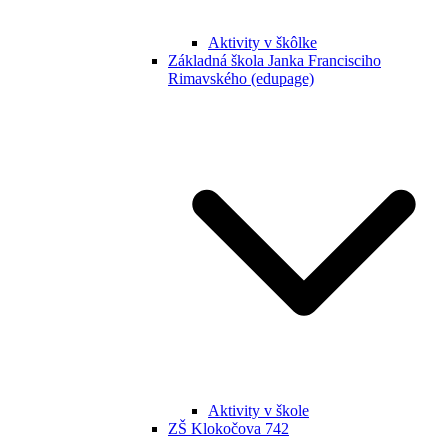
Aktivity v škôlke
Základná škola Janka Francisciho
Rimavského (edupage)
Aktivity v škole
ZŠ Klokočova 742