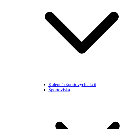
Kalendár športových akcií
Športoviská