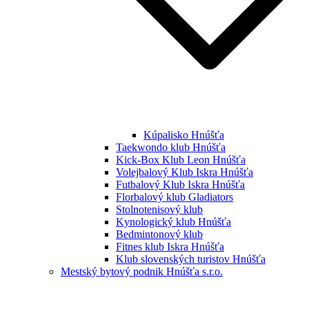
Kúpalisko Hnúšťa
Taekwondo klub Hnúšťa
Kick-Box Klub Leon Hnúšťa
Volejbalový Klub Iskra Hnúšťa
Futbalový Klub Iskra Hnúšťa
Florbalový klub Gladiators
Stolnotenisový klub
Kynologický klub Hnúšťa
Bedmintonový klub
Fitnes klub Iskra Hnúšťa
Klub slovenských turistov Hnúšťa
Mestský bytový podnik Hnúšťa s.r.o.