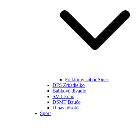
Folklórny súbor Sinec
DFS Zrkadielko
Bábkové divadlo
SMT Echo
DSMT Bzučo
U nás pôsobia
Šport