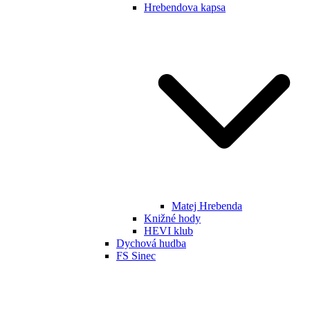
Hrebendova kapsa
Matej Hrebenda
Knižné hody
HEVI klub
Dychová hudba
FS Sinec