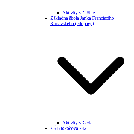
Aktivity v škôlke
Základná škola Janka Francisciho
Rimavského (edupage)
Aktivity v škole
ZŠ Klokočova 742