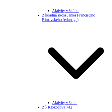
Aktivity v škôlke
Základná škola Janka Francisciho
Rimavského (edupage)
Aktivity v škole
ZŠ Klokočova 742