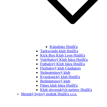
Kúpalisko Hnúšťa
Taekwondo klub Hnúšťa
Kick-Box Klub Leon Hnúšťa
Volejbalový Klub Iskra Hnúšťa
Futbalový Klub Iskra Hnúšťa
Florbalový klub Gladiators
Stolnotenisový klub
Kynologický klub Hnúšťa
Bedmintonový klub
Fitnes klub Iskra Hnúšťa
Klub slovenských turistov Hnúšťa
Mestský bytový podnik Hnúšťa s.r.o.