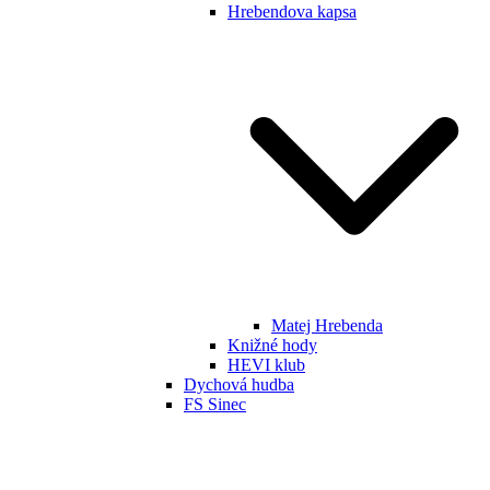
Hrebendova kapsa
Matej Hrebenda
Knižné hody
HEVI klub
Dychová hudba
FS Sinec