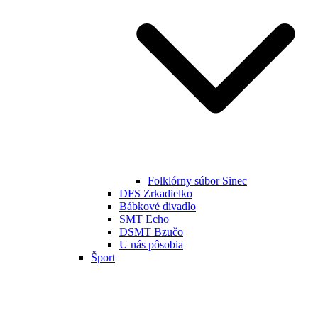
Folklórny súbor Sinec
DFS Zrkadielko
Bábkové divadlo
SMT Echo
DSMT Bzučo
U nás pôsobia
Šport