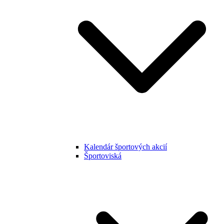
Kalendár športových akcií
Športoviská