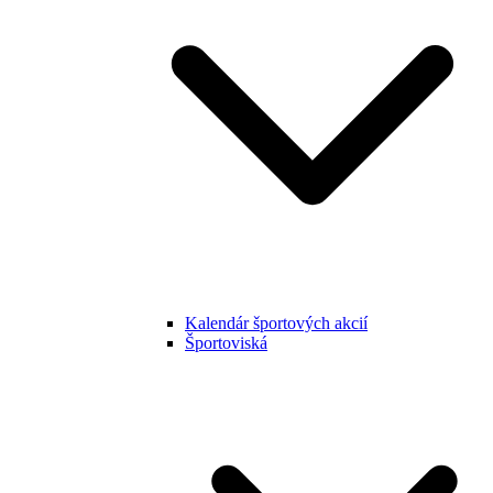
Kalendár športových akcií
Športoviská