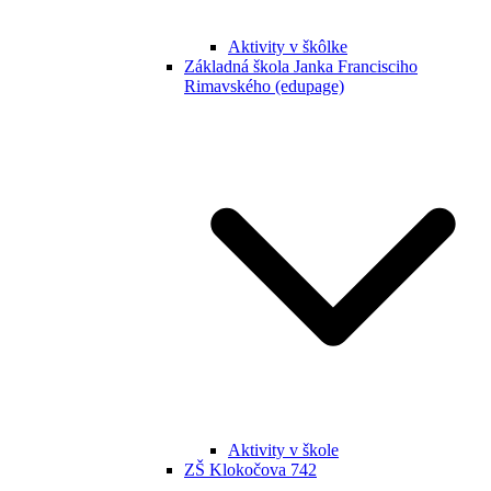
Aktivity v škôlke
Základná škola Janka Francisciho
Rimavského (edupage)
Aktivity v škole
ZŠ Klokočova 742