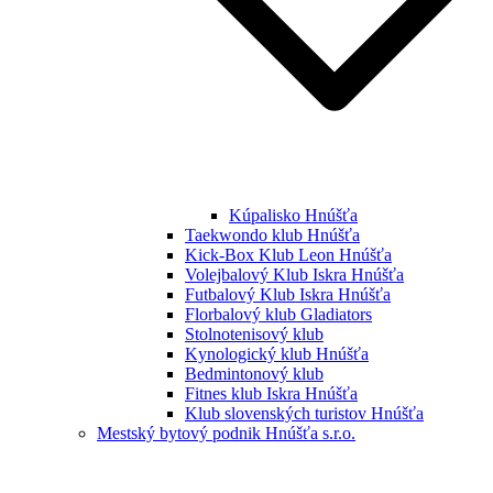
Kúpalisko Hnúšťa
Taekwondo klub Hnúšťa
Kick-Box Klub Leon Hnúšťa
Volejbalový Klub Iskra Hnúšťa
Futbalový Klub Iskra Hnúšťa
Florbalový klub Gladiators
Stolnotenisový klub
Kynologický klub Hnúšťa
Bedmintonový klub
Fitnes klub Iskra Hnúšťa
Klub slovenských turistov Hnúšťa
Mestský bytový podnik Hnúšťa s.r.o.