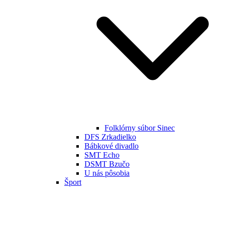
Folklórny súbor Sinec
DFS Zrkadielko
Bábkové divadlo
SMT Echo
DSMT Bzučo
U nás pôsobia
Šport