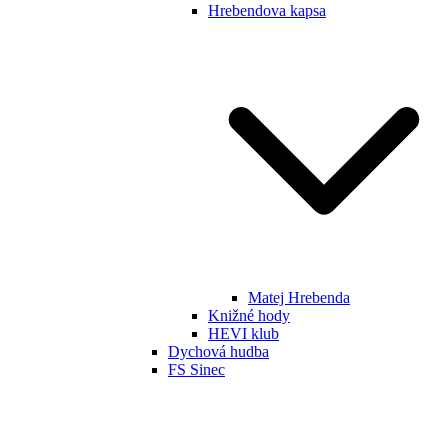
Hrebendova kapsa
Matej Hrebenda
Knižné hody
HEVI klub
Dychová hudba
FS Sinec