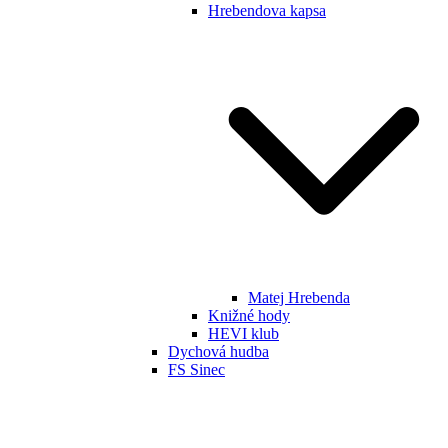
Hrebendova kapsa
Matej Hrebenda
Knižné hody
HEVI klub
Dychová hudba
FS Sinec