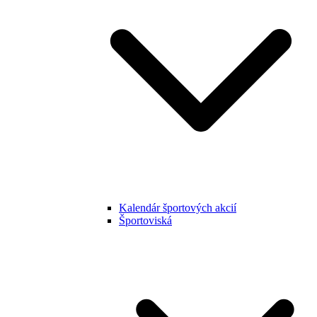
Kalendár športových akcií
Športoviská