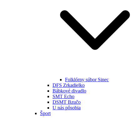
Folklórny súbor Sinec
DFS Zrkadielko
Bábkové divadlo
SMT Echo
DSMT Bzučo
U nás pôsobia
Šport