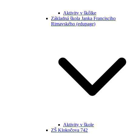
Aktivity v škôlke
Základná škola Janka Francisciho
Rimavského (edupage)
Aktivity v škole
ZŠ Klokočova 742