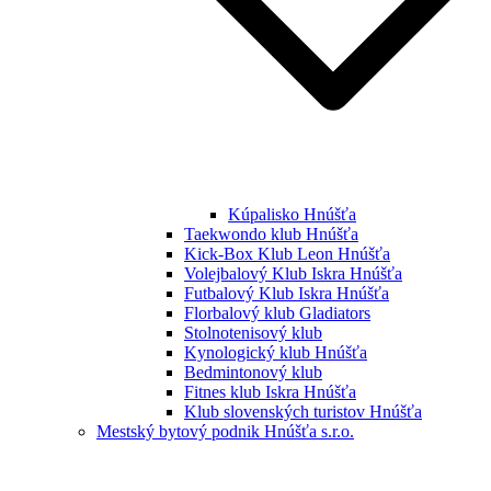
Kúpalisko Hnúšťa
Taekwondo klub Hnúšťa
Kick-Box Klub Leon Hnúšťa
Volejbalový Klub Iskra Hnúšťa
Futbalový Klub Iskra Hnúšťa
Florbalový klub Gladiators
Stolnotenisový klub
Kynologický klub Hnúšťa
Bedmintonový klub
Fitnes klub Iskra Hnúšťa
Klub slovenských turistov Hnúšťa
Mestský bytový podnik Hnúšťa s.r.o.