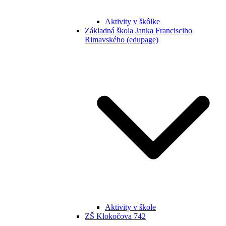
Aktivity v škôlke
Základná škola Janka Francisciho
Rimavského (edupage)
Aktivity v škole
ZŠ Klokočova 742