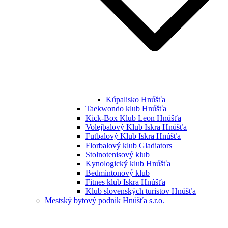
Kúpalisko Hnúšťa
Taekwondo klub Hnúšťa
Kick-Box Klub Leon Hnúšťa
Volejbalový Klub Iskra Hnúšťa
Futbalový Klub Iskra Hnúšťa
Florbalový klub Gladiators
Stolnotenisový klub
Kynologický klub Hnúšťa
Bedmintonový klub
Fitnes klub Iskra Hnúšťa
Klub slovenských turistov Hnúšťa
Mestský bytový podnik Hnúšťa s.r.o.