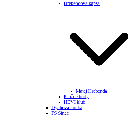
Hrebendova kapsa
Matej Hrebenda
Knižné hody
HEVI klub
Dychová hudba
FS Sinec