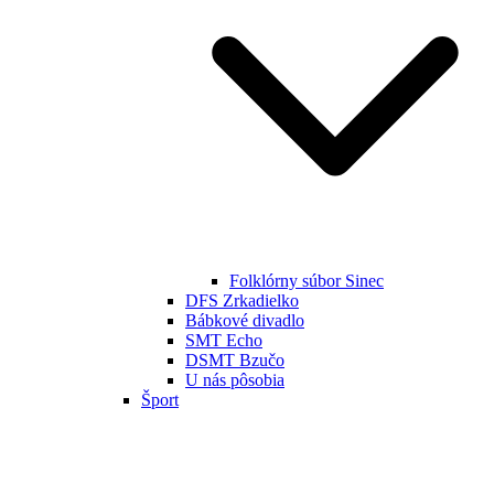
Folklórny súbor Sinec
DFS Zrkadielko
Bábkové divadlo
SMT Echo
DSMT Bzučo
U nás pôsobia
Šport