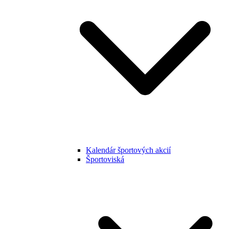
Kalendár športových akcií
Športoviská