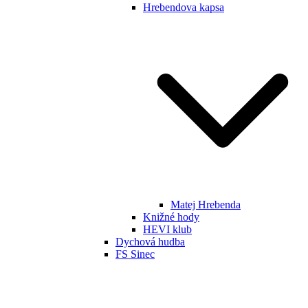
Hrebendova kapsa
Matej Hrebenda
Knižné hody
HEVI klub
Dychová hudba
FS Sinec