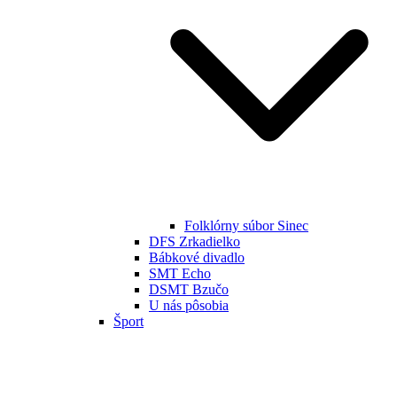
Folklórny súbor Sinec
DFS Zrkadielko
Bábkové divadlo
SMT Echo
DSMT Bzučo
U nás pôsobia
Šport