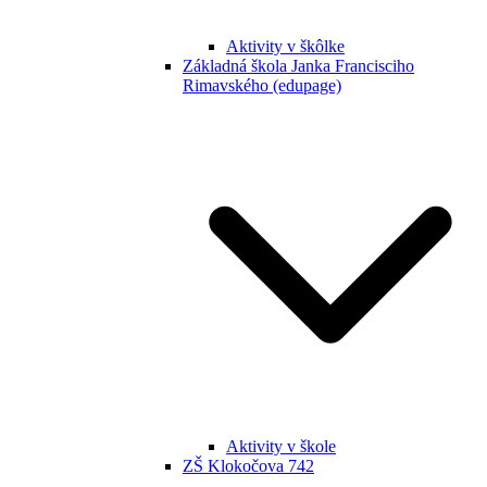
Aktivity v škôlke
Základná škola Janka Francisciho
Rimavského (edupage)
Aktivity v škole
ZŠ Klokočova 742