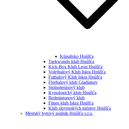
Kúpalisko Hnúšťa
Taekwondo klub Hnúšťa
Kick-Box Klub Leon Hnúšťa
Volejbalový Klub Iskra Hnúšťa
Futbalový Klub Iskra Hnúšťa
Florbalový klub Gladiators
Stolnotenisový klub
Kynologický klub Hnúšťa
Bedmintonový klub
Fitnes klub Iskra Hnúšťa
Klub slovenských turistov Hnúšťa
Mestský bytový podnik Hnúšťa s.r.o.