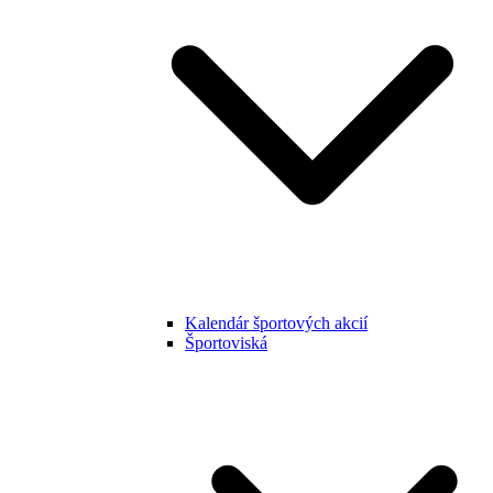
Kalendár športových akcií
Športoviská