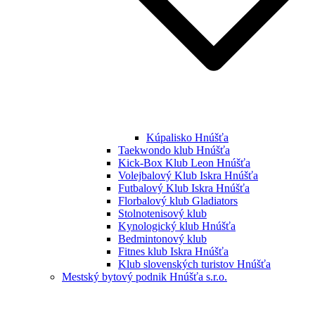
Kúpalisko Hnúšťa
Taekwondo klub Hnúšťa
Kick-Box Klub Leon Hnúšťa
Volejbalový Klub Iskra Hnúšťa
Futbalový Klub Iskra Hnúšťa
Florbalový klub Gladiators
Stolnotenisový klub
Kynologický klub Hnúšťa
Bedmintonový klub
Fitnes klub Iskra Hnúšťa
Klub slovenských turistov Hnúšťa
Mestský bytový podnik Hnúšťa s.r.o.