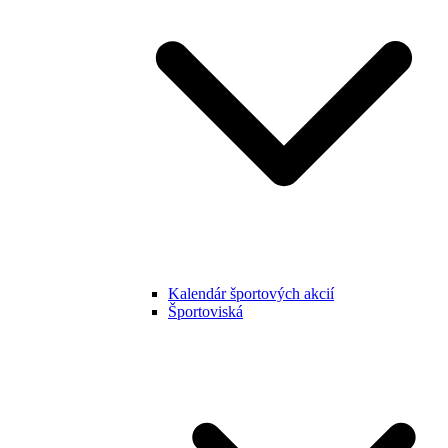
Kalendár športových akcií
Športoviská