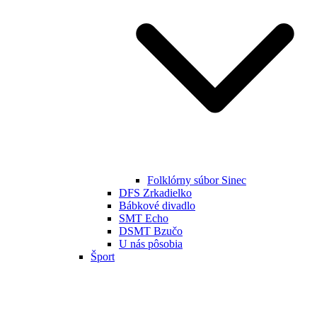
Folklórny súbor Sinec
DFS Zrkadielko
Bábkové divadlo
SMT Echo
DSMT Bzučo
U nás pôsobia
Šport