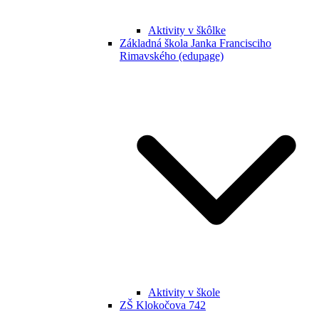
Aktivity v škôlke
Základná škola Janka Francisciho
Rimavského (edupage)
Aktivity v škole
ZŠ Klokočova 742