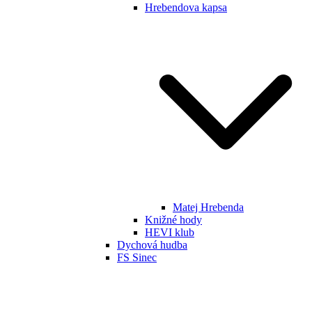
Hrebendova kapsa
Matej Hrebenda
Knižné hody
HEVI klub
Dychová hudba
FS Sinec