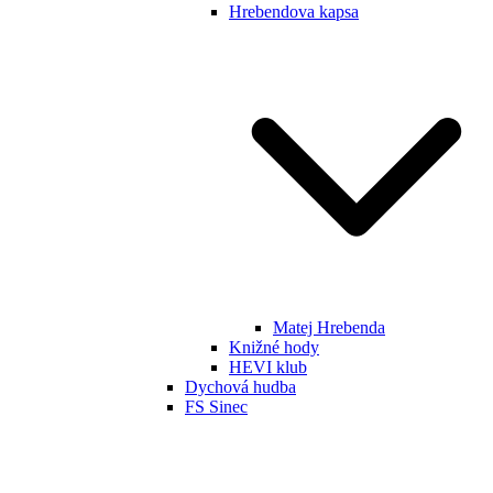
Hrebendova kapsa
Matej Hrebenda
Knižné hody
HEVI klub
Dychová hudba
FS Sinec