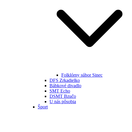
Folklórny súbor Sinec
DFS Zrkadielko
Bábkové divadlo
SMT Echo
DSMT Bzučo
U nás pôsobia
Šport