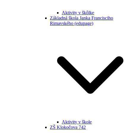
Aktivity v škôlke
Základná škola Janka Francisciho
Rimavského (edupage)
Aktivity v škole
ZŠ Klokočova 742