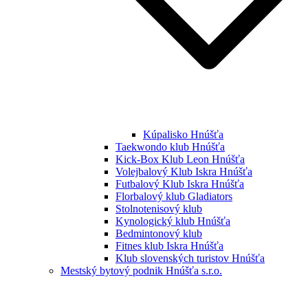
Kúpalisko Hnúšťa
Taekwondo klub Hnúšťa
Kick-Box Klub Leon Hnúšťa
Volejbalový Klub Iskra Hnúšťa
Futbalový Klub Iskra Hnúšťa
Florbalový klub Gladiators
Stolnotenisový klub
Kynologický klub Hnúšťa
Bedmintonový klub
Fitnes klub Iskra Hnúšťa
Klub slovenských turistov Hnúšťa
Mestský bytový podnik Hnúšťa s.r.o.