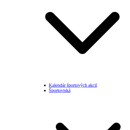
Kalendár športových akcií
Športoviská