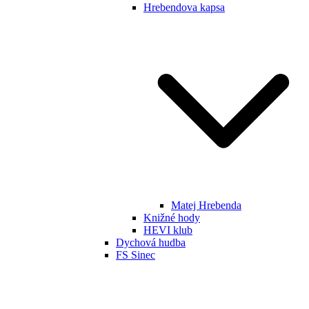
Hrebendova kapsa
Matej Hrebenda
Knižné hody
HEVI klub
Dychová hudba
FS Sinec