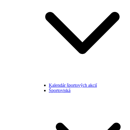
Kalendár športových akcií
Športoviská