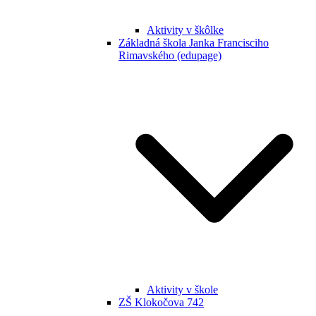
Aktivity v škôlke
Základná škola Janka Francisciho
Rimavského (edupage)
Aktivity v škole
ZŠ Klokočova 742