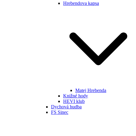
Hrebendova kapsa
Matej Hrebenda
Knižné hody
HEVI klub
Dychová hudba
FS Sinec