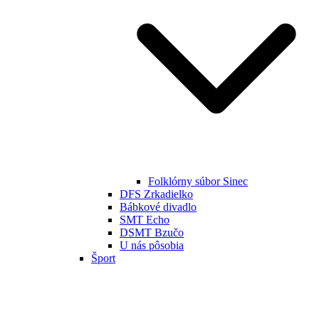
Folklórny súbor Sinec
DFS Zrkadielko
Bábkové divadlo
SMT Echo
DSMT Bzučo
U nás pôsobia
Šport