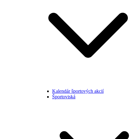
Kalendár športových akcií
Športoviská