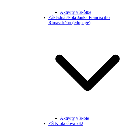
Aktivity v škôlke
Základná škola Janka Francisciho
Rimavského (edupage)
Aktivity v škole
ZŠ Klokočova 742