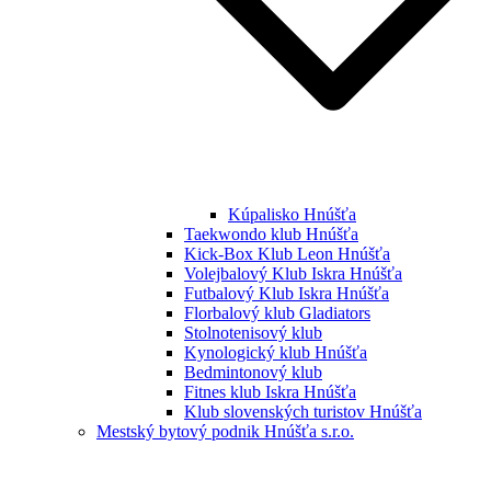
Kúpalisko Hnúšťa
Taekwondo klub Hnúšťa
Kick-Box Klub Leon Hnúšťa
Volejbalový Klub Iskra Hnúšťa
Futbalový Klub Iskra Hnúšťa
Florbalový klub Gladiators
Stolnotenisový klub
Kynologický klub Hnúšťa
Bedmintonový klub
Fitnes klub Iskra Hnúšťa
Klub slovenských turistov Hnúšťa
Mestský bytový podnik Hnúšťa s.r.o.