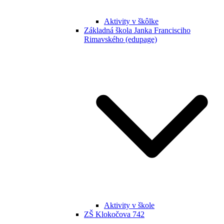
Aktivity v škôlke
Základná škola Janka Francisciho
Rimavského (edupage)
Aktivity v škole
ZŠ Klokočova 742