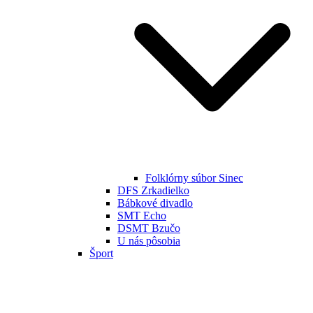
Folklórny súbor Sinec
DFS Zrkadielko
Bábkové divadlo
SMT Echo
DSMT Bzučo
U nás pôsobia
Šport