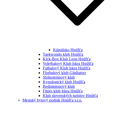
Kúpalisko Hnúšťa
Taekwondo klub Hnúšťa
Kick-Box Klub Leon Hnúšťa
Volejbalový Klub Iskra Hnúšťa
Futbalový Klub Iskra Hnúšťa
Florbalový klub Gladiators
Stolnotenisový klub
Kynologický klub Hnúšťa
Bedmintonový klub
Fitnes klub Iskra Hnúšťa
Klub slovenských turistov Hnúšťa
Mestský bytový podnik Hnúšťa s.r.o.