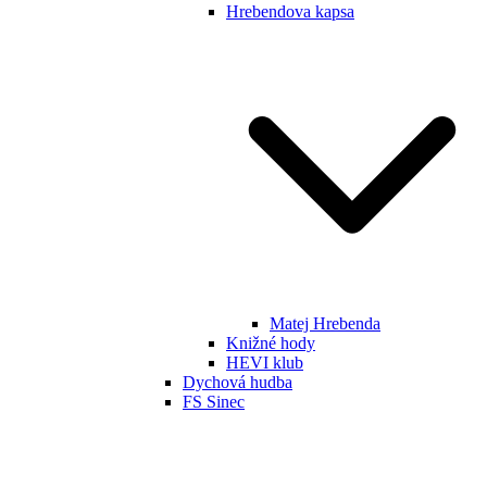
Hrebendova kapsa
Matej Hrebenda
Knižné hody
HEVI klub
Dychová hudba
FS Sinec