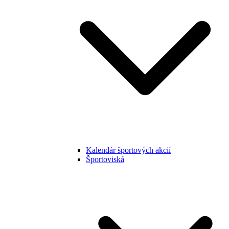
Kalendár športových akcií
Športoviská