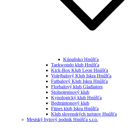
Kúpalisko Hnúšťa
Taekwondo klub Hnúšťa
Kick-Box Klub Leon Hnúšťa
Volejbalový Klub Iskra Hnúšťa
Futbalový Klub Iskra Hnúšťa
Florbalový klub Gladiators
Stolnotenisový klub
Kynologický klub Hnúšťa
Bedmintonový klub
Fitnes klub Iskra Hnúšťa
Klub slovenských turistov Hnúšťa
Mestský bytový podnik Hnúšťa s.r.o.