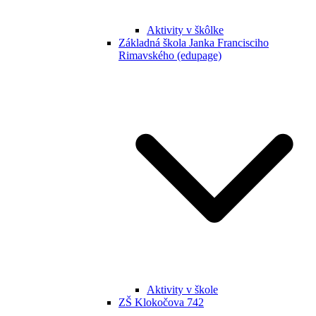
Aktivity v škôlke
Základná škola Janka Francisciho
Rimavského (edupage)
Aktivity v škole
ZŠ Klokočova 742