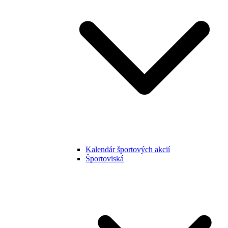
Kalendár športových akcií
Športoviská