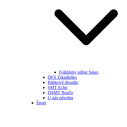
Folklórny súbor Sinec
DFS Zrkadielko
Bábkové divadlo
SMT Echo
DSMT Bzučo
U nás pôsobia
Šport