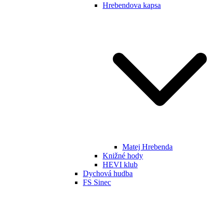
Hrebendova kapsa
Matej Hrebenda
Knižné hody
HEVI klub
Dychová hudba
FS Sinec