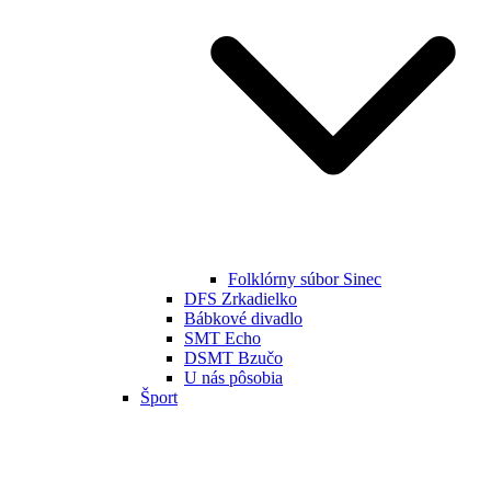
Folklórny súbor Sinec
DFS Zrkadielko
Bábkové divadlo
SMT Echo
DSMT Bzučo
U nás pôsobia
Šport