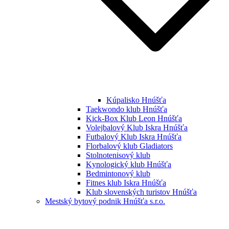
Kúpalisko Hnúšťa
Taekwondo klub Hnúšťa
Kick-Box Klub Leon Hnúšťa
Volejbalový Klub Iskra Hnúšťa
Futbalový Klub Iskra Hnúšťa
Florbalový klub Gladiators
Stolnotenisový klub
Kynologický klub Hnúšťa
Bedmintonový klub
Fitnes klub Iskra Hnúšťa
Klub slovenských turistov Hnúšťa
Mestský bytový podnik Hnúšťa s.r.o.