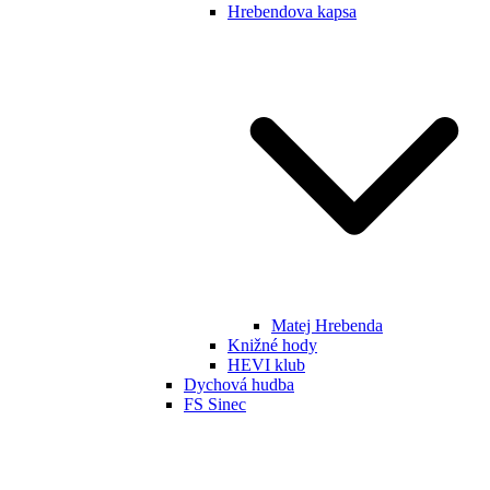
Hrebendova kapsa
Matej Hrebenda
Knižné hody
HEVI klub
Dychová hudba
FS Sinec