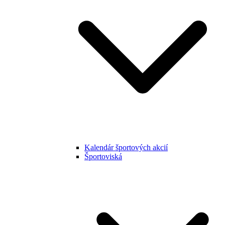
Kalendár športových akcií
Športoviská