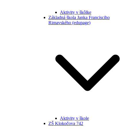
Aktivity v škôlke
Základná škola Janka Francisciho
Rimavského (edupage)
Aktivity v škole
ZŠ Klokočova 742