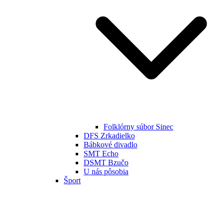
Folklórny súbor Sinec
DFS Zrkadielko
Bábkové divadlo
SMT Echo
DSMT Bzučo
U nás pôsobia
Šport