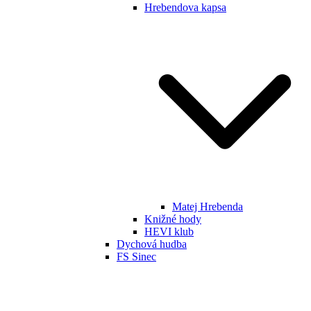
Hrebendova kapsa
Matej Hrebenda
Knižné hody
HEVI klub
Dychová hudba
FS Sinec