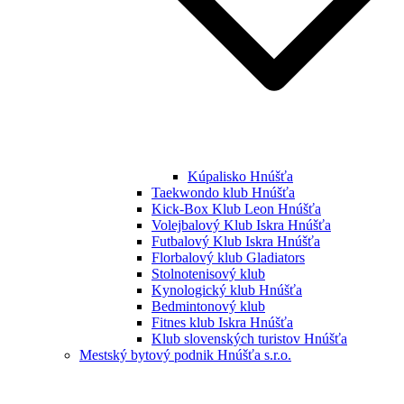
Kúpalisko Hnúšťa
Taekwondo klub Hnúšťa
Kick-Box Klub Leon Hnúšťa
Volejbalový Klub Iskra Hnúšťa
Futbalový Klub Iskra Hnúšťa
Florbalový klub Gladiators
Stolnotenisový klub
Kynologický klub Hnúšťa
Bedmintonový klub
Fitnes klub Iskra Hnúšťa
Klub slovenských turistov Hnúšťa
Mestský bytový podnik Hnúšťa s.r.o.