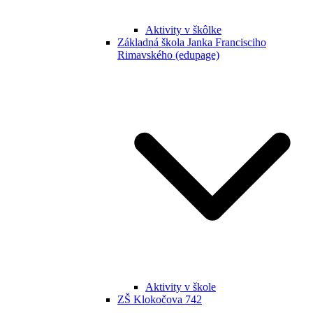
Aktivity v škôlke
Základná škola Janka Francisciho
Rimavského (edupage)
Aktivity v škole
ZŠ Klokočova 742