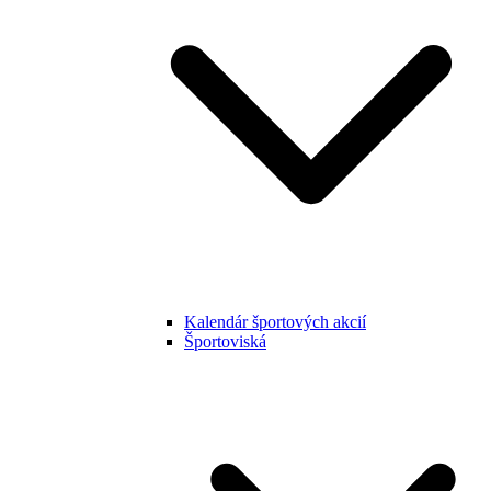
Kalendár športových akcií
Športoviská