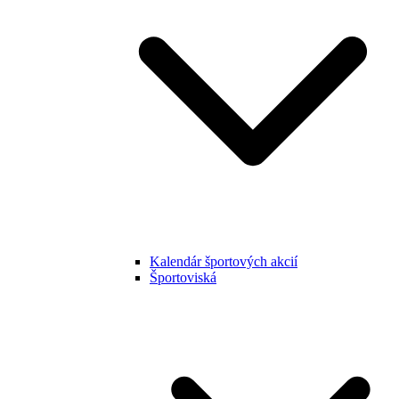
Kalendár športových akcií
Športoviská