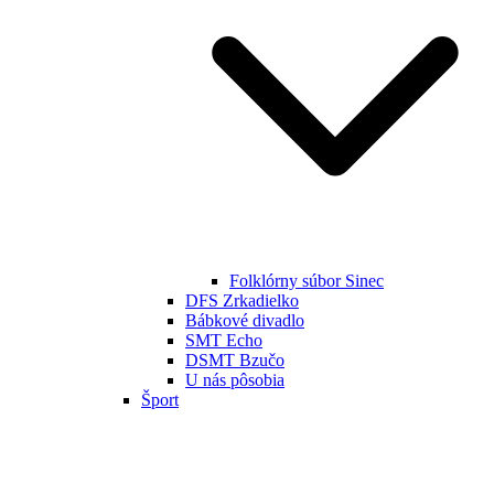
Folklórny súbor Sinec
DFS Zrkadielko
Bábkové divadlo
SMT Echo
DSMT Bzučo
U nás pôsobia
Šport