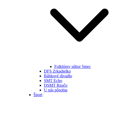
Folklórny súbor Sinec
DFS Zrkadielko
Bábkové divadlo
SMT Echo
DSMT Bzučo
U nás pôsobia
Šport