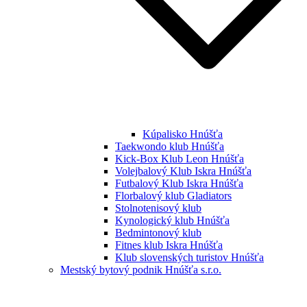
Kúpalisko Hnúšťa
Taekwondo klub Hnúšťa
Kick-Box Klub Leon Hnúšťa
Volejbalový Klub Iskra Hnúšťa
Futbalový Klub Iskra Hnúšťa
Florbalový klub Gladiators
Stolnotenisový klub
Kynologický klub Hnúšťa
Bedmintonový klub
Fitnes klub Iskra Hnúšťa
Klub slovenských turistov Hnúšťa
Mestský bytový podnik Hnúšťa s.r.o.