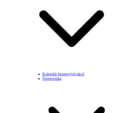
Kalendár športových akcií
Športoviská