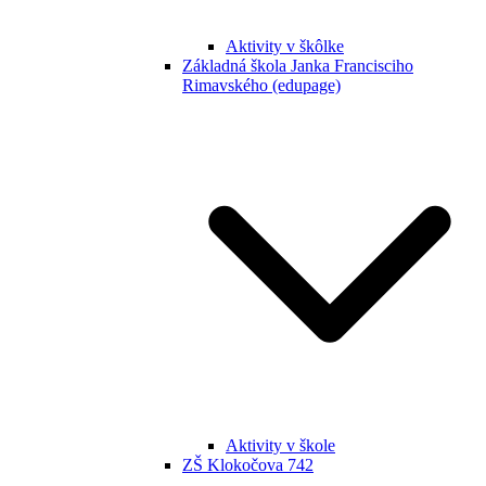
Aktivity v škôlke
Základná škola Janka Francisciho
Rimavského (edupage)
Aktivity v škole
ZŠ Klokočova 742