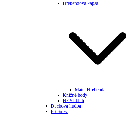
Hrebendova kapsa
Matej Hrebenda
Knižné hody
HEVI klub
Dychová hudba
FS Sinec