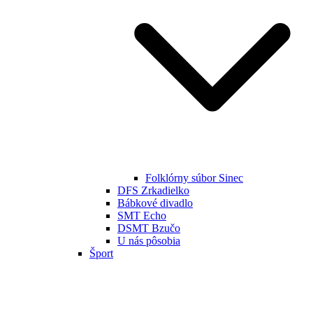
Folklórny súbor Sinec
DFS Zrkadielko
Bábkové divadlo
SMT Echo
DSMT Bzučo
U nás pôsobia
Šport