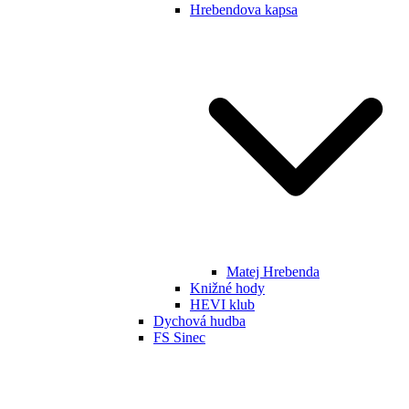
Hrebendova kapsa
Matej Hrebenda
Knižné hody
HEVI klub
Dychová hudba
FS Sinec