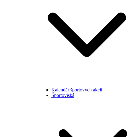
Kalendár športových akcií
Športoviská