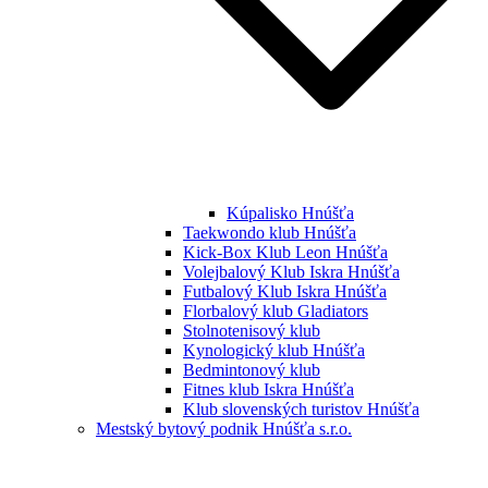
Kúpalisko Hnúšťa
Taekwondo klub Hnúšťa
Kick-Box Klub Leon Hnúšťa
Volejbalový Klub Iskra Hnúšťa
Futbalový Klub Iskra Hnúšťa
Florbalový klub Gladiators
Stolnotenisový klub
Kynologický klub Hnúšťa
Bedmintonový klub
Fitnes klub Iskra Hnúšťa
Klub slovenských turistov Hnúšťa
Mestský bytový podnik Hnúšťa s.r.o.