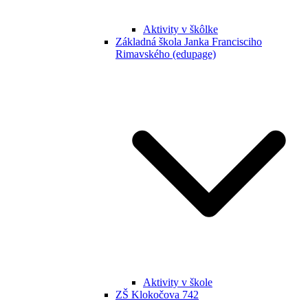
Aktivity v škôlke
Základná škola Janka Francisciho
Rimavského (edupage)
Aktivity v škole
ZŠ Klokočova 742