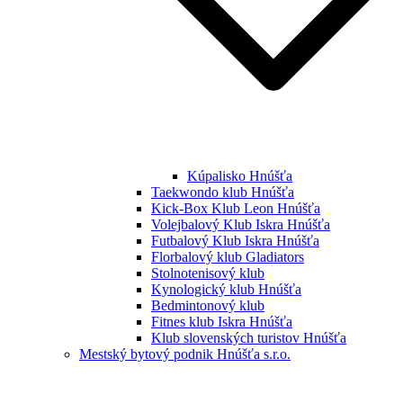
Kúpalisko Hnúšťa
Taekwondo klub Hnúšťa
Kick-Box Klub Leon Hnúšťa
Volejbalový Klub Iskra Hnúšťa
Futbalový Klub Iskra Hnúšťa
Florbalový klub Gladiators
Stolnotenisový klub
Kynologický klub Hnúšťa
Bedmintonový klub
Fitnes klub Iskra Hnúšťa
Klub slovenských turistov Hnúšťa
Mestský bytový podnik Hnúšťa s.r.o.