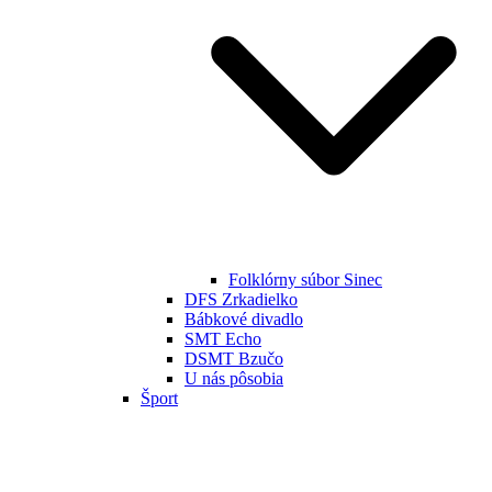
Folklórny súbor Sinec
DFS Zrkadielko
Bábkové divadlo
SMT Echo
DSMT Bzučo
U nás pôsobia
Šport