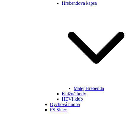
Hrebendova kapsa
Matej Hrebenda
Knižné hody
HEVI klub
Dychová hudba
FS Sinec