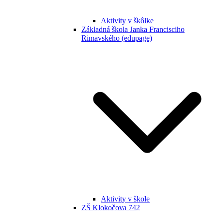
Aktivity v škôlke
Základná škola Janka Francisciho
Rimavského (edupage)
Aktivity v škole
ZŠ Klokočova 742