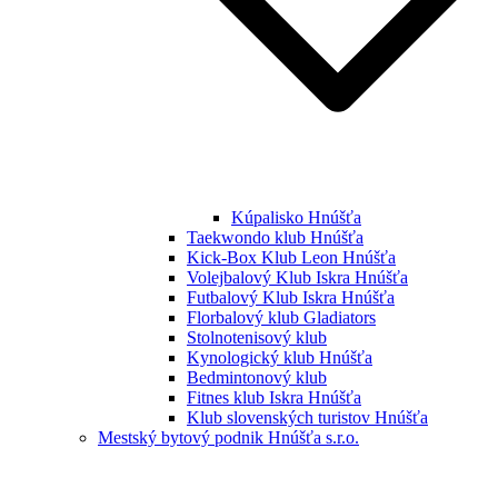
Kúpalisko Hnúšťa
Taekwondo klub Hnúšťa
Kick-Box Klub Leon Hnúšťa
Volejbalový Klub Iskra Hnúšťa
Futbalový Klub Iskra Hnúšťa
Florbalový klub Gladiators
Stolnotenisový klub
Kynologický klub Hnúšťa
Bedmintonový klub
Fitnes klub Iskra Hnúšťa
Klub slovenských turistov Hnúšťa
Mestský bytový podnik Hnúšťa s.r.o.