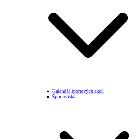
Kalendár športových akcií
Športoviská