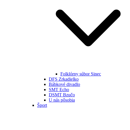
Folklórny súbor Sinec
DFS Zrkadielko
Bábkové divadlo
SMT Echo
DSMT Bzučo
U nás pôsobia
Šport