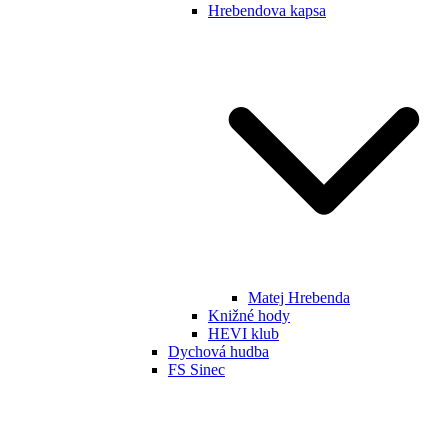
Hrebendova kapsa
Matej Hrebenda
Knižné hody
HEVI klub
Dychová hudba
FS Sinec