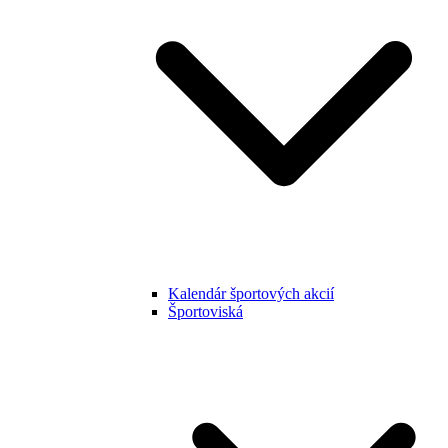
Kalendár športových akcií
Športoviská