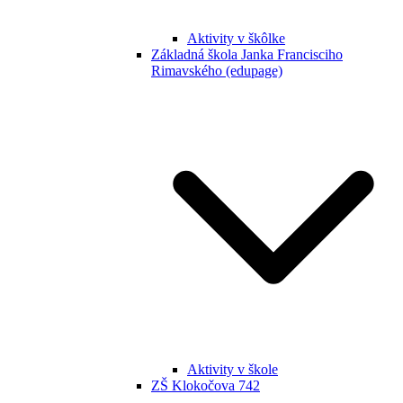
Aktivity v škôlke
Základná škola Janka Francisciho
Rimavského (edupage)
Aktivity v škole
ZŠ Klokočova 742