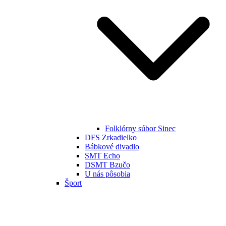
Folklórny súbor Sinec
DFS Zrkadielko
Bábkové divadlo
SMT Echo
DSMT Bzučo
U nás pôsobia
Šport