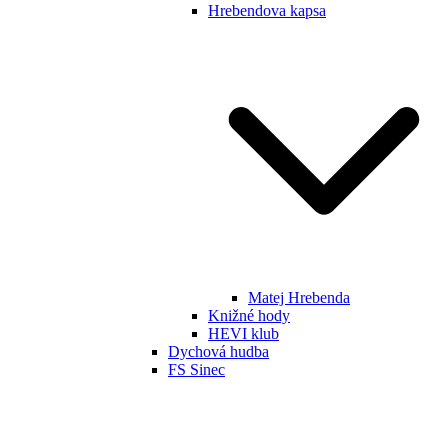
Hrebendova kapsa
Matej Hrebenda
Knižné hody
HEVI klub
Dychová hudba
FS Sinec