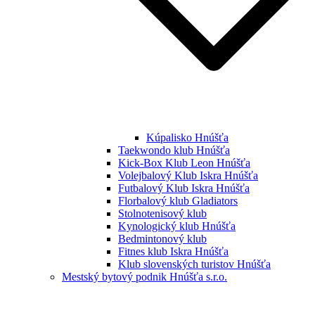
Kúpalisko Hnúšťa
Taekwondo klub Hnúšťa
Kick-Box Klub Leon Hnúšťa
Volejbalový Klub Iskra Hnúšťa
Futbalový Klub Iskra Hnúšťa
Florbalový klub Gladiators
Stolnotenisový klub
Kynologický klub Hnúšťa
Bedmintonový klub
Fitnes klub Iskra Hnúšťa
Klub slovenských turistov Hnúšťa
Mestský bytový podnik Hnúšťa s.r.o.