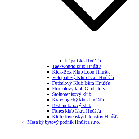
Kúpalisko Hnúšťa
Taekwondo klub Hnúšťa
Kick-Box Klub Leon Hnúšťa
Volejbalový Klub Iskra Hnúšťa
Futbalový Klub Iskra Hnúšťa
Florbalový klub Gladiators
Stolnotenisový klub
Kynologický klub Hnúšťa
Bedmintonový klub
Fitnes klub Iskra Hnúšťa
Klub slovenských turistov Hnúšťa
Mestský bytový podnik Hnúšťa s.r.o.