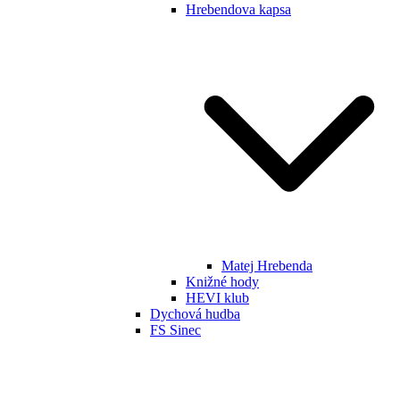
Hrebendova kapsa
Matej Hrebenda
Knižné hody
HEVI klub
Dychová hudba
FS Sinec