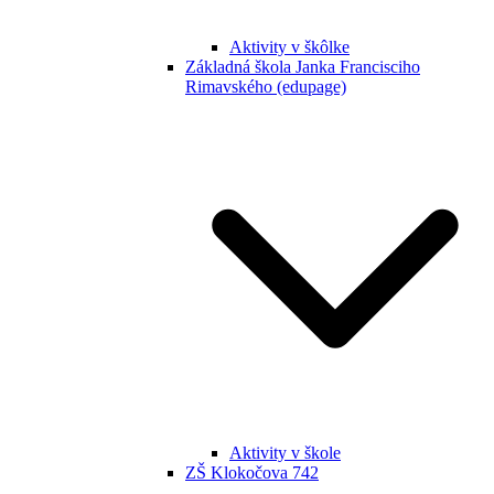
Aktivity v škôlke
Základná škola Janka Francisciho
Rimavského (edupage)
Aktivity v škole
ZŠ Klokočova 742