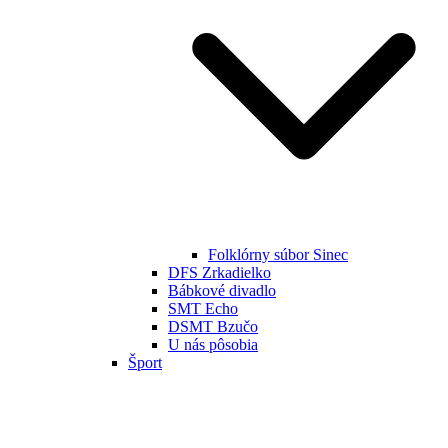
Folklórny súbor Sinec
DFS Zrkadielko
Bábkové divadlo
SMT Echo
DSMT Bzučo
U nás pôsobia
Šport