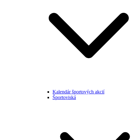
Kalendár športových akcií
Športoviská