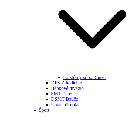
Folklórny súbor Sinec
DFS Zrkadielko
Bábkové divadlo
SMT Echo
DSMT Bzučo
U nás pôsobia
Šport