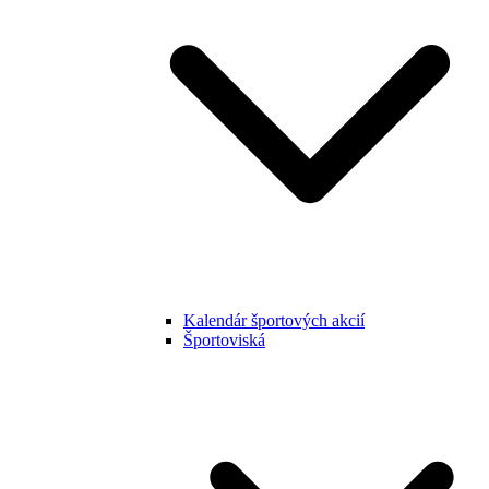
Kalendár športových akcií
Športoviská