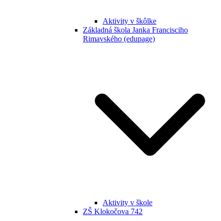
Aktivity v škôlke
Základná škola Janka Francisciho
Rimavského (edupage)
Aktivity v škole
ZŠ Klokočova 742