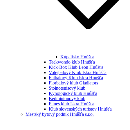
Kúpalisko Hnúšťa
Taekwondo klub Hnúšťa
Kick-Box Klub Leon Hnúšťa
Volejbalový Klub Iskra Hnúšťa
Futbalový Klub Iskra Hnúšťa
Florbalový klub Gladiators
Stolnotenisový klub
Kynologický klub Hnúšťa
Bedmintonový klub
Fitnes klub Iskra Hnúšťa
Klub slovenských turistov Hnúšťa
Mestský bytový podnik Hnúšťa s.r.o.