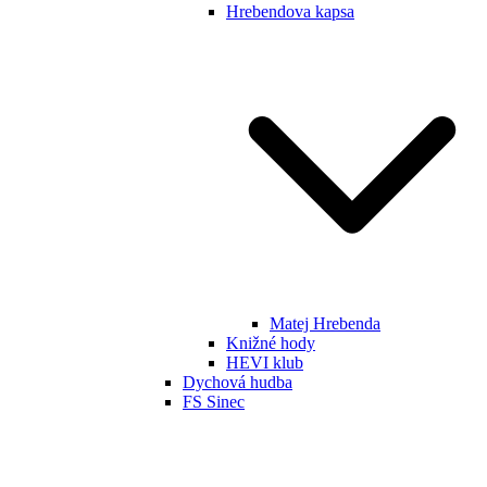
Hrebendova kapsa
Matej Hrebenda
Knižné hody
HEVI klub
Dychová hudba
FS Sinec