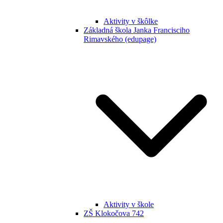
Aktivity v škôlke
Základná škola Janka Francisciho
Rimavského (edupage)
Aktivity v škole
ZŠ Klokočova 742