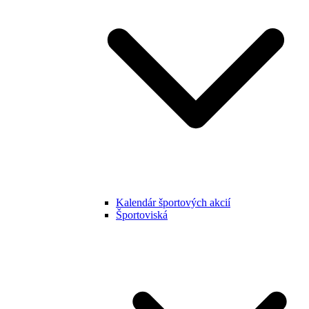
Kalendár športových akcií
Športoviská