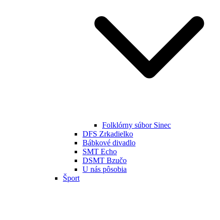
Folklórny súbor Sinec
DFS Zrkadielko
Bábkové divadlo
SMT Echo
DSMT Bzučo
U nás pôsobia
Šport