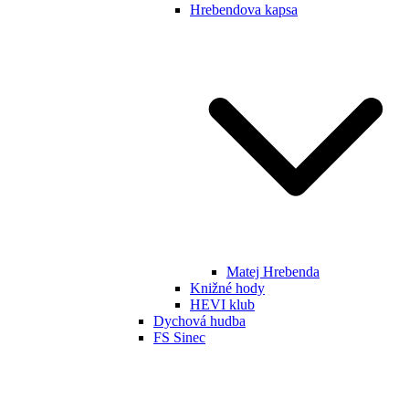
Hrebendova kapsa
Matej Hrebenda
Knižné hody
HEVI klub
Dychová hudba
FS Sinec