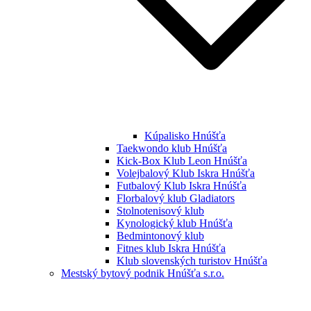
Kúpalisko Hnúšťa
Taekwondo klub Hnúšťa
Kick-Box Klub Leon Hnúšťa
Volejbalový Klub Iskra Hnúšťa
Futbalový Klub Iskra Hnúšťa
Florbalový klub Gladiators
Stolnotenisový klub
Kynologický klub Hnúšťa
Bedmintonový klub
Fitnes klub Iskra Hnúšťa
Klub slovenských turistov Hnúšťa
Mestský bytový podnik Hnúšťa s.r.o.