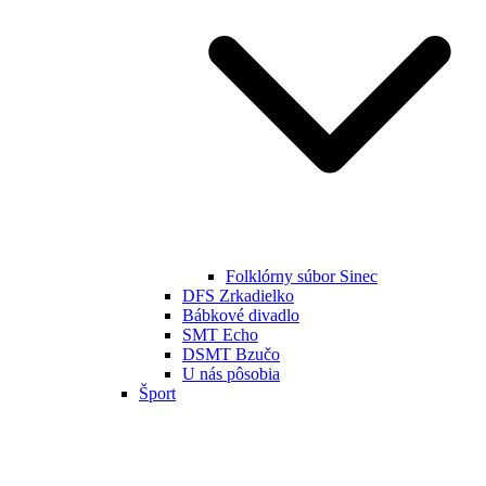
Folklórny súbor Sinec
DFS Zrkadielko
Bábkové divadlo
SMT Echo
DSMT Bzučo
U nás pôsobia
Šport