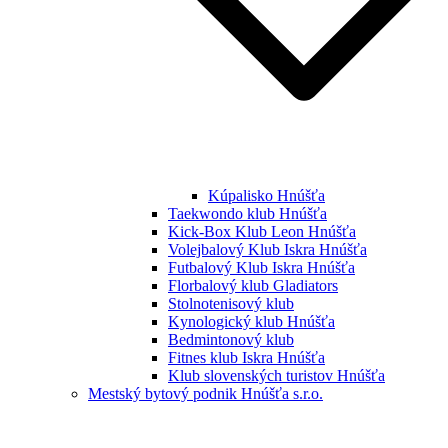
Kúpalisko Hnúšťa
Taekwondo klub Hnúšťa
Kick-Box Klub Leon Hnúšťa
Volejbalový Klub Iskra Hnúšťa
Futbalový Klub Iskra Hnúšťa
Florbalový klub Gladiators
Stolnotenisový klub
Kynologický klub Hnúšťa
Bedmintonový klub
Fitnes klub Iskra Hnúšťa
Klub slovenských turistov Hnúšťa
Mestský bytový podnik Hnúšťa s.r.o.