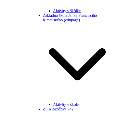
Aktivity v škôlke
Základná škola Janka Francisciho
Rimavského (edupage)
Aktivity v škole
ZŠ Klokočova 742