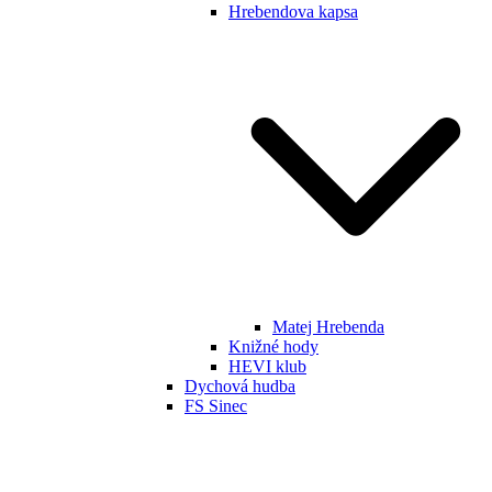
Hrebendova kapsa
Matej Hrebenda
Knižné hody
HEVI klub
Dychová hudba
FS Sinec