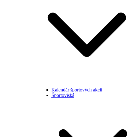
Kalendár športových akcií
Športoviská