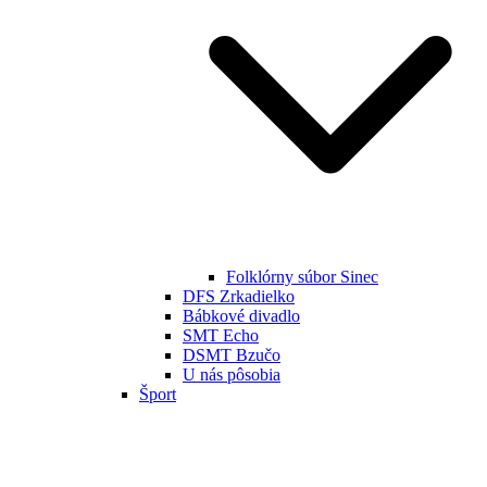
Folklórny súbor Sinec
DFS Zrkadielko
Bábkové divadlo
SMT Echo
DSMT Bzučo
U nás pôsobia
Šport