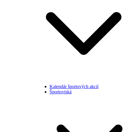
Kalendár športových akcií
Športoviská