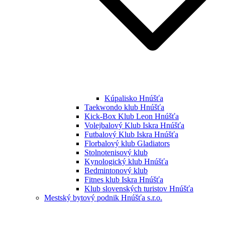
Kúpalisko Hnúšťa
Taekwondo klub Hnúšťa
Kick-Box Klub Leon Hnúšťa
Volejbalový Klub Iskra Hnúšťa
Futbalový Klub Iskra Hnúšťa
Florbalový klub Gladiators
Stolnotenisový klub
Kynologický klub Hnúšťa
Bedmintonový klub
Fitnes klub Iskra Hnúšťa
Klub slovenských turistov Hnúšťa
Mestský bytový podnik Hnúšťa s.r.o.