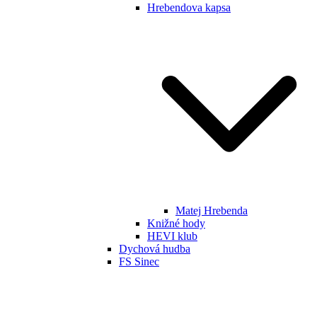
Hrebendova kapsa
Matej Hrebenda
Knižné hody
HEVI klub
Dychová hudba
FS Sinec