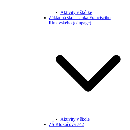
Aktivity v škôlke
Základná škola Janka Francisciho
Rimavského (edupage)
Aktivity v škole
ZŠ Klokočova 742