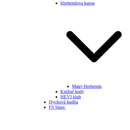
Hrebendova kapsa
Matej Hrebenda
Knižné hody
HEVI klub
Dychová hudba
FS Sinec