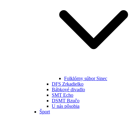
Folklórny súbor Sinec
DFS Zrkadielko
Bábkové divadlo
SMT Echo
DSMT Bzučo
U nás pôsobia
Šport