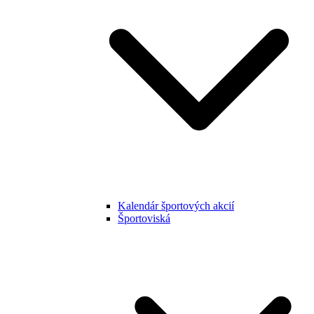
Kalendár športových akcií
Športoviská