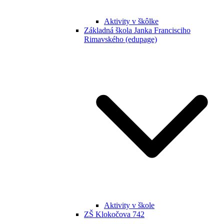
Aktivity v škôlke
Základná škola Janka Francisciho
Rimavského (edupage)
Aktivity v škole
ZŠ Klokočova 742