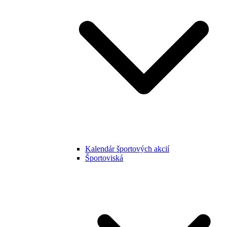
Kalendár športových akcií
Športoviská