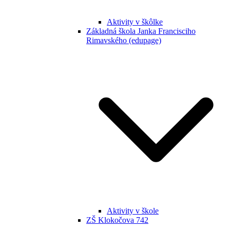
Aktivity v škôlke
Základná škola Janka Francisciho
Rimavského (edupage)
Aktivity v škole
ZŠ Klokočova 742