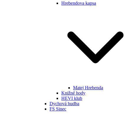
Hrebendova kapsa
Matej Hrebenda
Knižné hody
HEVI klub
Dychová hudba
FS Sinec