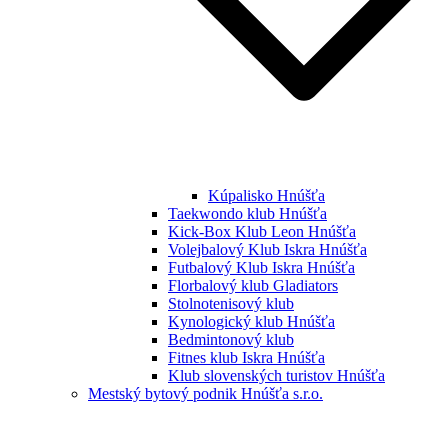
Kúpalisko Hnúšťa
Taekwondo klub Hnúšťa
Kick-Box Klub Leon Hnúšťa
Volejbalový Klub Iskra Hnúšťa
Futbalový Klub Iskra Hnúšťa
Florbalový klub Gladiators
Stolnotenisový klub
Kynologický klub Hnúšťa
Bedmintonový klub
Fitnes klub Iskra Hnúšťa
Klub slovenských turistov Hnúšťa
Mestský bytový podnik Hnúšťa s.r.o.