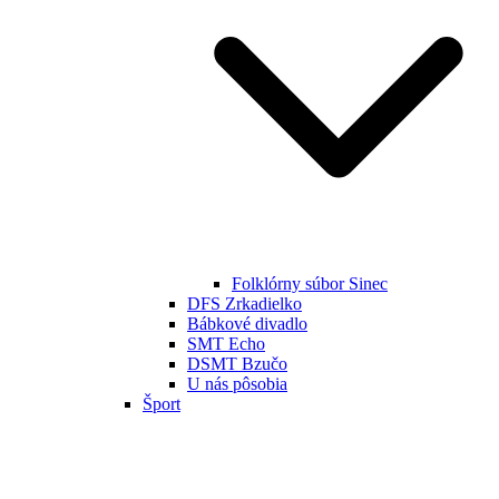
Folklórny súbor Sinec
DFS Zrkadielko
Bábkové divadlo
SMT Echo
DSMT Bzučo
U nás pôsobia
Šport