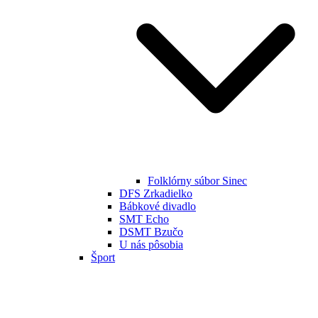
Folklórny súbor Sinec
DFS Zrkadielko
Bábkové divadlo
SMT Echo
DSMT Bzučo
U nás pôsobia
Šport