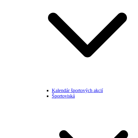
Kalendár športových akcií
Športoviská