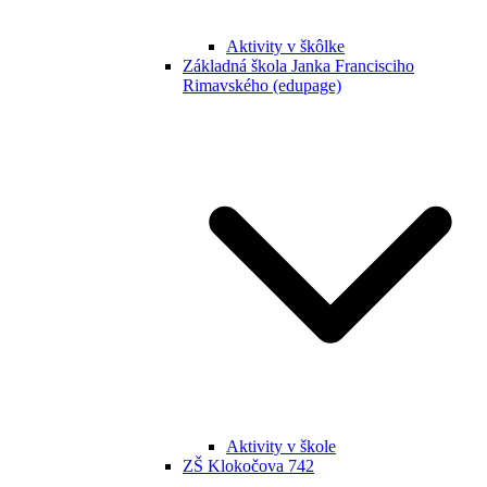
Aktivity v škôlke
Základná škola Janka Francisciho
Rimavského (edupage)
Aktivity v škole
ZŠ Klokočova 742