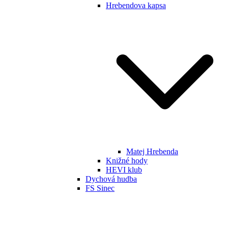
Hrebendova kapsa
Matej Hrebenda
Knižné hody
HEVI klub
Dychová hudba
FS Sinec