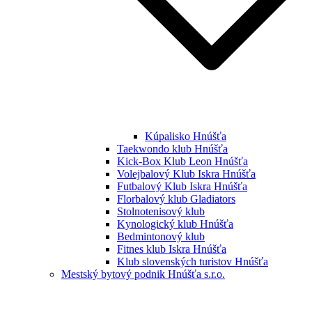
Kúpalisko Hnúšťa
Taekwondo klub Hnúšťa
Kick-Box Klub Leon Hnúšťa
Volejbalový Klub Iskra Hnúšťa
Futbalový Klub Iskra Hnúšťa
Florbalový klub Gladiators
Stolnotenisový klub
Kynologický klub Hnúšťa
Bedmintonový klub
Fitnes klub Iskra Hnúšťa
Klub slovenských turistov Hnúšťa
Mestský bytový podnik Hnúšťa s.r.o.